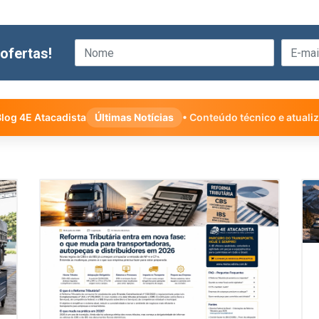
ofertas!
log 4E Atacadista
Últimas Notícias
• Conteúdo técnico e atuali