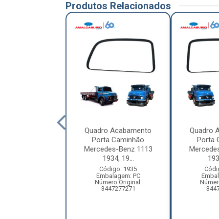
Produtos Relacionados
 Nua Completa
Quadro Acabamento
Quadro 
ão Scania Série
Porta Caminhão
Porta
ie 5, Série 6...
Mercedes-Benz 1113
Mercede
1934, 19...
1934
ódigo: 9219
balagem: PC
Código: 1935
Códi
Original: 1476534
Embalagem: PC
Embal
Número Original:
Número
3447277271
344