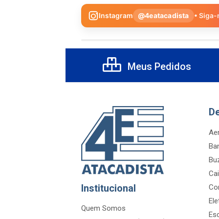
Instagram
@4eatacadista
• Siga-
Meus Pedidos
D
Aer
Ba
Bu
Cai
Institucional
Co
Ele
Quem Somos
Es