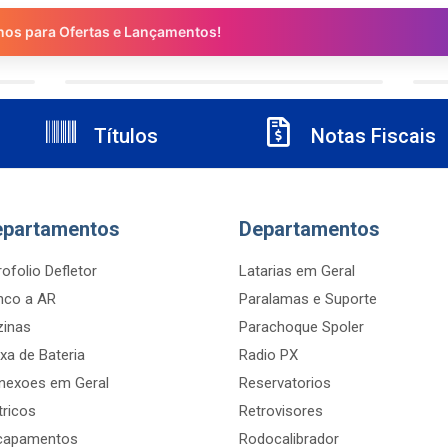
nos para Ofertas e Lançamentos!
Títulos
Notas Fiscais
epartamentos
Departamentos
ofolio Defletor
Latarias em Geral
nco a AR
Paralamas e Suporte
zinas
Parachoque Spoler
xa de Bateria
Radio PX
nexoes em Geral
Reservatorios
tricos
Retrovisores
capamentos
Rodocalibrador