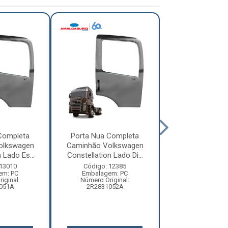
Completa
Porta Nua Completa
Porta Nua Co
olkswagen
Caminhão Volkswagen
Caminhão Scani
 Lado Es...
Constellation Lado Di...
4, Série 5, Sér
 13010
Código: 12385
Código: 92
em: PC
Embalagem: PC
Embalagem:
iginal:
Número Original:
Número Original:
051A
2R2831052A