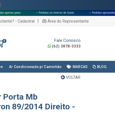
✅ Pedidos no interior de Goiás
✅ Pedidos aprovados até às 18h
|
cliente? - Cadastrar
Área do Representante
Fale Conosco
0
(62) 3878-3333
en
Ar Condicionado p/ Caminhão
MARCAS
BLOG
VOLTAR
r Porta Mb
on 89/2014 Direito -