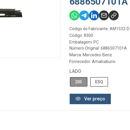
6886507101A
Código do Fabricante: AM1532-D
Código: 8300
Embalagem: PC
Número Original: 6886507101A
Marca:
Mercedes-Benz
Fornecedor:
Amalcaburio
LADO
DIR
ESQ
Ver preço