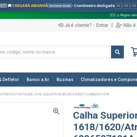
🇧🇷 🚚
CHEGARÁ AMANHÃ
- Cronômetro desligado
00
:
00
:
00
Exclusivo Goiás
🇧🇷 ⚠️ Regras válidas apenas para:
|
Já é cliente? - Entrar
Não é 
& Defletor
Banco a Ar
Buzinas
Climatizadores e Compon
UPERIOR,PORTA,MB,1618,1620,ATRON,89,2014,DIREITO,6886507101A
Calha Superio
1618/1620/Atr