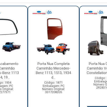
Acabamento
Porta Nua Completa
Porta Nua 
 Caminhão
Caminhão Mercedes-
Caminhão V
s-Benz 1113
Benz 1113, 1513, 1934
Constellation
, 19...
d...
Código:
Embalag
go: 1934
Código: 1871
Número Or
agem: PC
Embalagem: PC
2R2831
 Original:
Número Original:
7277371
3317208205