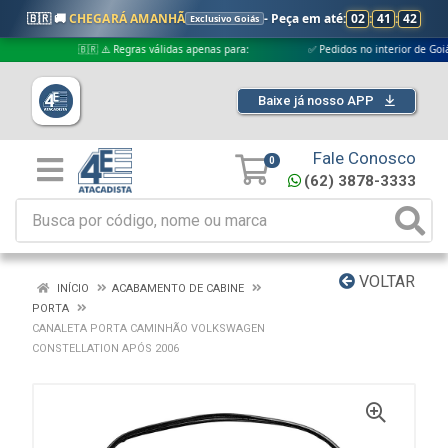
🇧🇷 🚚
CHEGARÁ AMANHÃ
- Peça em até:
02
:
41
:
42
Exclusivo Goiás
🇧🇷 ⚠️ Regras válidas apenas para:
✅ Pedidos no interior de Goiás
Baixe já nosso APP
Fale Conosco
0
(62) 3878-3333
VOLTAR
INÍCIO
ACABAMENTO DE CABINE
PORTA
CANALETA PORTA CAMINHÃO VOLKSWAGEN
CONSTELLATION APÓS 2006