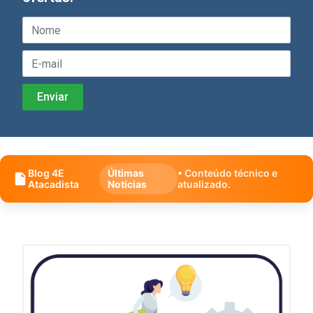
Blog 4E
Últimas
• Conteúdo técnico e
Atacadista
Notícias
atualizado.