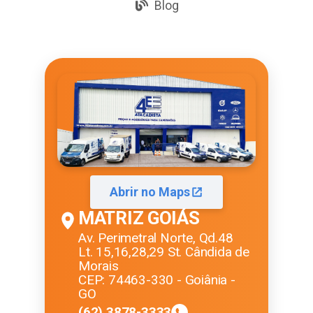
Blog
Abrir no Maps
MATRIZ GOIÁS
Av. Perimetral Norte, Qd.48
Lt. 15,16,28,29 St. Cândida de
Morais
CEP: 74463-330 - Goiânia -
GO
(62) 3878-3333