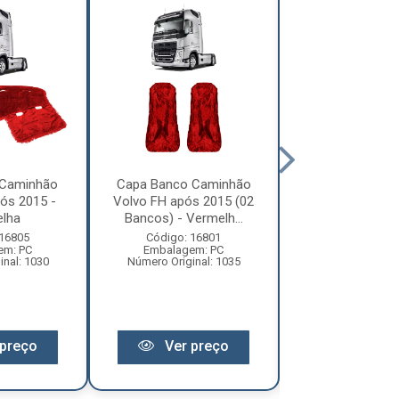
 Caminhão
Capa Banco Caminhão
Capa Banco C
ós 2015 -
Volvo FH após 2015 (02
Volvo FH após 
lha
Bancos) - Vermelh...
Bancos) - 
 16805
Código: 16801
Código: 16
em: PC
Embalagem: PC
Embalagem:
inal: 1030
Número Original: 1035
Número Origina
preço
Ver preço
Ver pr