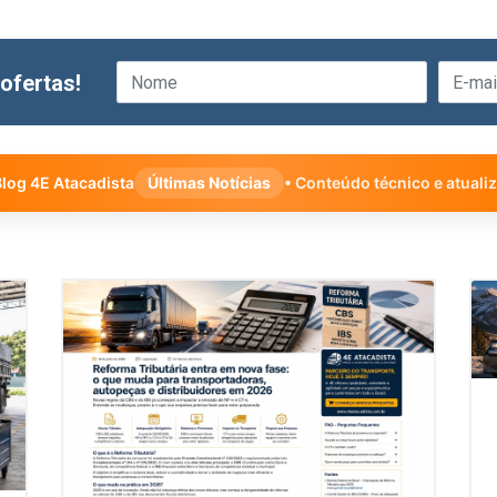
ofertas!
log 4E Atacadista
Últimas Notícias
• Conteúdo técnico e atuali