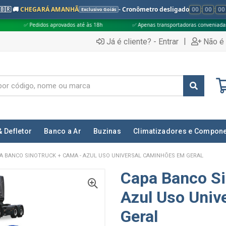
🇧🇷 🚚
CHEGARÁ AMANHÃ
- Cronômetro desligado
00
:
00
:
00
Exclusivo Goiás
s aprovados até às 18h
✅ Apenas transportadoras conveniadas (Grupo G5)
|
Já é cliente? - Entrar
Não é 
& Defletor
Banco a Ar
Buzinas
Climatizadores e Compon
A BANCO SINOTRUCK + CAMA - AZUL USO UNIVERSAL CAMINHÕES EM GERAL
Capa Banco Si
Azul Uso Univ
Geral