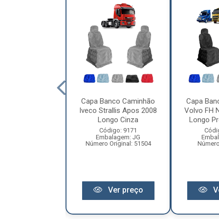
anco Caminhão
Capa Banco Caminhão
Capa Ban
H após 2015 (02
Iveco Strallis Apos 2008
Volvo FH 
cos) - Azul
Longo Cinza
Longo Pre
digo: 16799
Código: 9171
Códi
balagem: PC
Embalagem: JG
Embal
 Original: 1025
Número Original: 51504
Número 
Ver preço
Ver preço
V