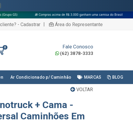
🎁 Compras acima de R$ 3.000 ganham uma camisa do Brasil
|
cliente? - Cadastrar
Área do Representante
Fale Conosco
0
(62) 3878-3333
en
Ar Condicionado p/ Caminhão
MARCAS
BLOG
VOLTAR
notruck + Cama -
ersal Caminhões Em