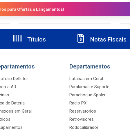
nos para Ofertas e Lançamentos!
Títulos
Notas Fiscais
epartamentos
Departamentos
ofolio Defletor
Latarias em Geral
nco a AR
Paralamas e Suporte
zinas
Parachoque Spoler
xa de Bateria
Radio PX
nexoes em Geral
Reservatorios
tricos
Retrovisores
capamentos
Rodocalibrador