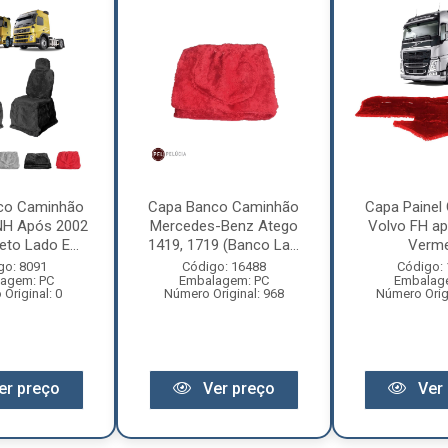
co Caminhão
Capa Banco Caminhão
Capa Painel
NH Após 2002
Mercedes-Benz Atego
Volvo FH ap
to Lado E...
1419, 1719 (Banco La...
Verme
go: 8091
Código: 16488
Código:
agem: PC
Embalagem: PC
Embalag
Original: 0
Número Original: 968
Número Orig
er preço
Ver preço
Ver 