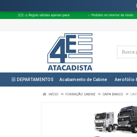
 Regras válidas apenas para:
✅ Pedidos no interior de Goiás
✅ Pedido
DEPARTAMENTOS
Acabamento de Cabine
Aerofólio 
INÍCIO
FORRAÇÃO CABINE
CAPA BANCO
CAP