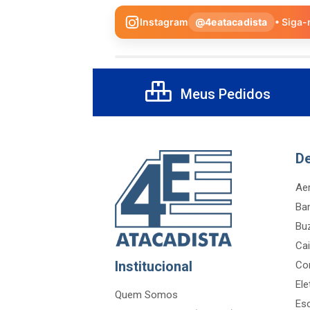
Instagram
@4eatacadista
• Siga-
Meus Pedidos
D
Aer
Ba
Bu
Cai
Institucional
Co
Ele
Quem Somos
Es