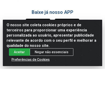
Baixe já nosso APP
O nosso site coleta cookies próprios e de
terceiros para proporcionar uma experiência
Formas de Pagamento
personalizada ao usuário, apresentar publicidade
relevante de acordo com o seu perfil e melhorar a
qualidade do nosso site.
Aceitar
Negar não essenciais
Preferências de Cookies
English
Español
×
ENTRE EM CAMPO COM A 4E!
Vista a camisa de quem joga para vencer.