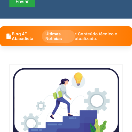
Blog 4E
Últimas
• Conteúdo técnico e
Atacadista
Notícias
atualizado.