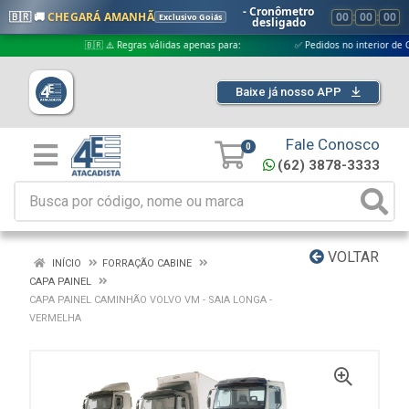
- Cronômetro
🇧🇷 🚚
CHEGARÁ AMANHÃ
00
:
00
:
00
Exclusivo Goiás
desligado
🇧🇷 ⚠️ Regras válidas apenas para:
✅ Pedidos no interior de Goiás
Baixe já nosso APP
Fale Conosco
0
(62) 3878-3333
VOLTAR
INÍCIO
FORRAÇÃO CABINE
CAPA PAINEL
CAPA PAINEL CAMINHÃO VOLVO VM - SAIA LONGA -
VERMELHA