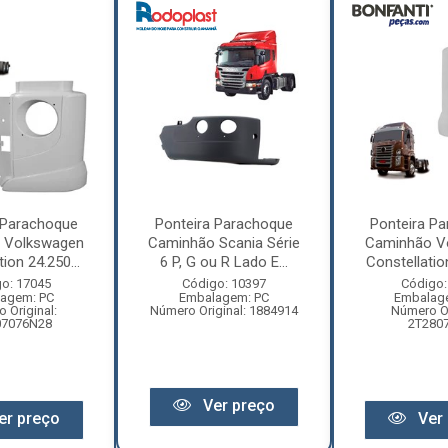
 Parachoque
Ponteira Parachoque
Ponteira P
 Volkswagen
Caminhão Scania Série
Caminhão V
ion 24.250...
6 P, G ou R Lado E...
Constellation
o: 17045
Código: 10397
Código:
agem: PC
Embalagem: PC
Embalag
 Original:
Número Original: 1884914
Número Or
07076N28
2T280
Ver preço
er preço
Ver 