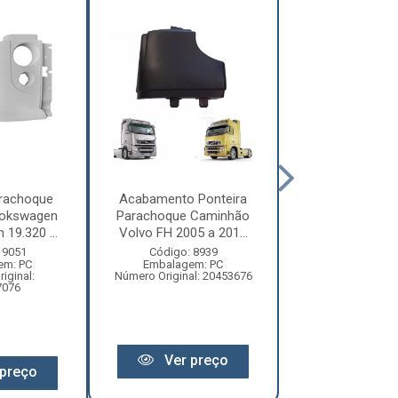
arachoque
Acabamento Ponteira
Ponteira Para
okswagen
Parachoque Caminhão
Caminhão Vol
 19.320 ...
Volvo FH 2005 a 201...
Constellation 2
 9051
Código: 8939
Código: 17
em: PC
Embalagem: PC
Embalagem:
iginal:
Número Original: 20453676
Número Origi
7076
2S2807075
Ver preço
preço
Ver pr