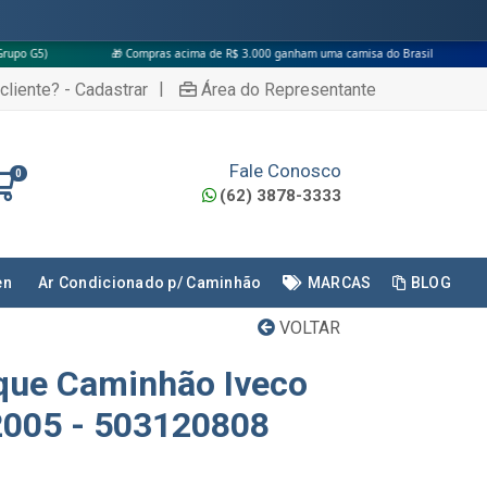
🎁 Compras acima de R$ 3.000 ganham uma camisa do Brasil
|
cliente? - Cadastrar
Área do Representante
Fale Conosco
0
(62) 3878-3333
en
Ar Condicionado p/ Caminhão
MARCAS
BLOG
VOLTAR
que Caminhão Iveco
2005 - 503120808