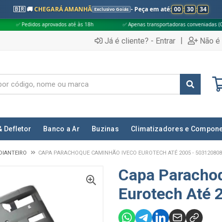
🇧🇷 🚚
CHEGARÁ AMANHÃ
- Peça em até:
00
:
30
:
33
Exclusivo Goiás
provados até às 18h
✅ Apenas transportadoras conveniadas (Grupo G5)
|
Já é cliente? - Entrar
Não é 
& Defletor
Banco a Ar
Buzinas
Climatizadores e Compon
DIANTEIRO
CAPA PARACHOQUE CAMINHÃO IVECO EUROTECH ATÉ 2005 - 503120808
Capa Paracho
Eurotech Até 