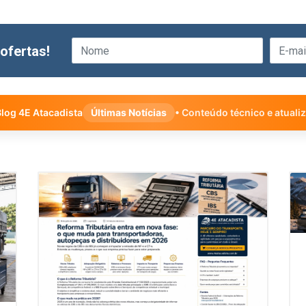
ofertas!
log 4E Atacadista
Últimas Notícias
• Conteúdo técnico e atuali