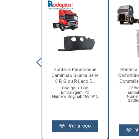
ira Parachoque
Ponteira Parachoque
Ponteira
ão Volkswagen
Caminhão Scania Série
Caminhão
lation 24.250...
6 P, G ou R Lado D...
Constellat
digo: 17046
Código: 10396
Códig
balagem: PC
Embalagem: PC
Embal
ero Original:
Número Original: 1884915
Número
2807075N28
2S28
Ver preço
Ver preço
V