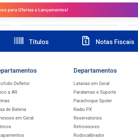
nos para Ofertas e Lançamentos!
Títulos
Notas Fiscais
epartamentos
Departamentos
ofolio Defletor
Latarias em Geral
nco a AR
Paralamas e Suporte
zinas
Parachoque Spoler
xa de Bateria
Radio PX
nexoes em Geral
Reservatorios
tricos
Retrovisores
capamentos
Rodocalibrador