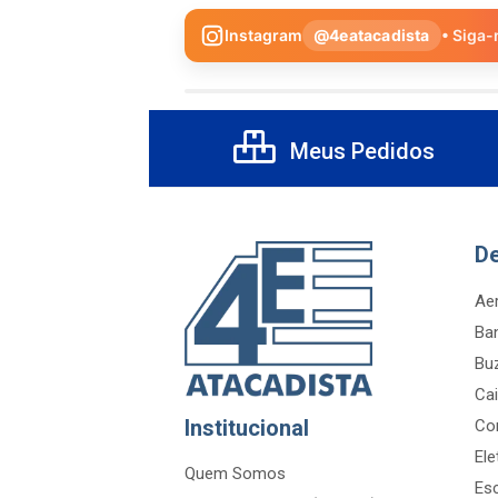
Instagram
@4eatacadista
• Siga-
Meus Pedidos
D
Aer
Ba
Bu
Cai
Institucional
Co
Ele
Quem Somos
Es