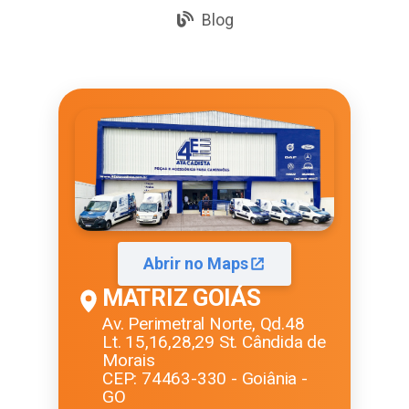
Blog
Abrir no Maps
MATRIZ GOIÁS
Av. Perimetral Norte, Qd.48
Lt. 15,16,28,29 St. Cândida de
Morais
CEP: 74463-330 - Goiânia -
GO