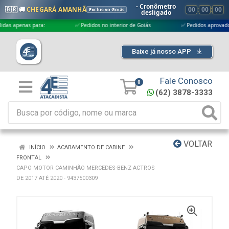
- Cronômetro
🇧🇷 🚚
CHEGARÁ AMANHÃ
00
:
00
:
00
Exclusivo Goiás
desligado
 apenas para:
✅ Pedidos no interior de Goiás
✅ Pedidos aprovados até
Baixe já nosso APP
Fale Conosco
0
(62) 3878-3333
VOLTAR
INÍCIO
ACABAMENTO DE CABINE
FRONTAL
CAPO MOTOR CAMINHÃO MERCEDES-BENZ ACTROS
DE 2017 ATÉ 2020 - 9437500309