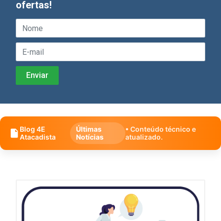
ofertas!
Blog 4E
Últimas
• Conteúdo técnico e
Atacadista
Notícias
atualizado.