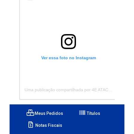
Ver essa foto no Instagram
Uma publicação compartilhada por 4E ATACADISTA - Distribuidora de Pecas e Acessórios (@4eatacadista)
Meus Pedidos
Títulos
Notas Fiscais