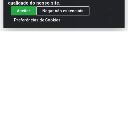
qualidade do nosso site.
Aceitar
Negar não essenciais
Preferências de Cookies
English
Español
×
ENTRE EM CAMPO COM A 4E!
Vista a camisa de quem joga para vencer.