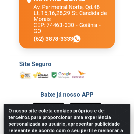
Av. Perimetral Norte, Qd.48
Lt. 15,16,28,29 St. Cândida de
Morais
CEP: 74463-330 - Goiânia -
GO
(62) 3878-3333
Site Seguro
Baixe já nosso APP
O nosso site coleta cookies próprios e de
terceiros para proporcionar uma experiência
Formas de Pagamento
personalizada ao usuário, apresentar publicidade
relevante de acordo com o seu perfil e melhorar a