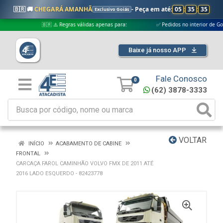
🇧🇷 🚚
CHEGARÁ AMANHÃ
- Peça em até:
05
:
35
:
35
Exclusivo Goiás
🇧🇷 ⚠️ Regras válidas apenas para:
✅ Pedidos no interior de Goiás
Baixe já nosso APP
Fale Conosco
0
(62) 3878-3333
VOLTAR
INÍCIO
ACABAMENTO DE CABINE
FRONTAL
CARCAÇA FAROL CAMINHÃO VOLVO FMX DE 2011 ATÉ
2016 LADO ESQUERDO - 82423778