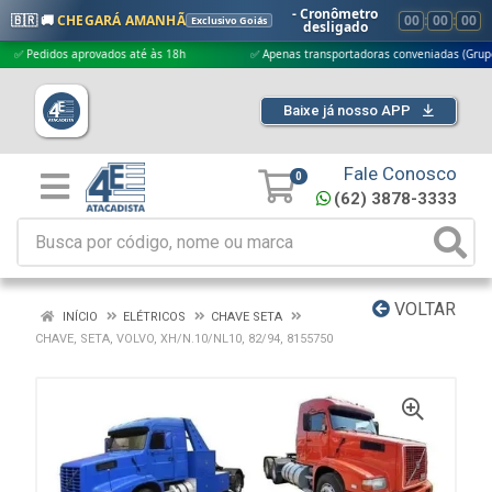
- Cronômetro
🇧🇷 🚚
CHEGARÁ AMANHÃ
00
:
00
:
00
Exclusivo Goiás
desligado
Pedidos aprovados até às 18h
✅ Apenas transportadoras conveniadas (Grupo G5)
Baixe já nosso APP
Fale Conosco
0
(62) 3878-3333
VOLTAR
INÍCIO
ELÉTRICOS
CHAVE SETA
CHAVE, SETA, VOLVO, XH/N.10/NL10, 82/94, 8155750