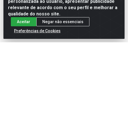
personalizada ao usuário, apresentar publicidade
relevante de acordo com o seu perfil e melhorar a
qualidade do nosso site.
Aceitar
Negar não essenciais
Preferências de Cookies
English
Español
×
ENTRE EM CAMPO COM A 4E!
Vista a camisa de quem joga para vencer.