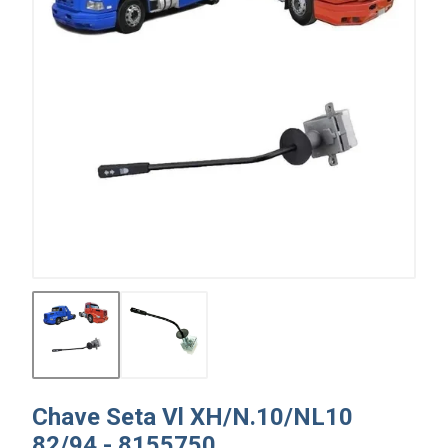
Chave Seta Vl XH/N.10/NL10
82/94 - 8155750