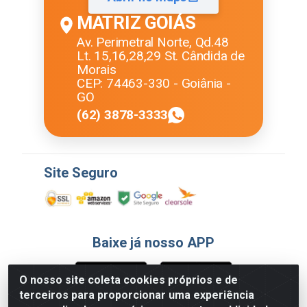
MATRIZ GOIÁS
Av. Perimetral Norte, Qd.48
Lt. 15,16,28,29 St. Cândida de
Morais
CEP: 74463-330 - Goiânia -
GO
(62) 3878-3333
Site Seguro
Baixe já nosso APP
O nosso site coleta cookies próprios e de
terceiros para proporcionar uma experiência
Formas de Pagamento