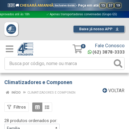
🇧🇷 🚚
CHEGARÁ AMANHÃ
- Peça em até:
15
:
37
:
18
Exclusivo Goiás
é às 18h
✅ Apenas transportadoras conveniadas (Grupo G5)
🎁 Compr
Baixe já nosso APP
Fale Conosco
0
(62) 3878-3333
Climatizadores e Componen
VOLTAR
INÍCIO
CLIMATIZADORES E COMPONEN
Filtros
28 produtos ordenados por: