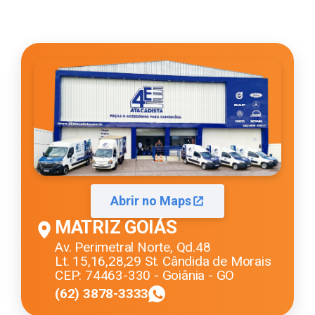
Abrir no Maps
MATRIZ GOIÁS
Av. Perimetral Norte, Qd.48
Lt. 15,16,28,29 St. Cândida de Morais
CEP: 74463-330 - Goiânia - GO
(62) 3878-3333