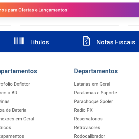
nos para Ofertas e Lançamentos!
Títulos
Notas Fiscais
epartamentos
Departamentos
ofolio Defletor
Latarias em Geral
nco a AR
Paralamas e Suporte
zinas
Parachoque Spoler
xa de Bateria
Radio PX
nexoes em Geral
Reservatorios
tricos
Retrovisores
capamentos
Rodocalibrador