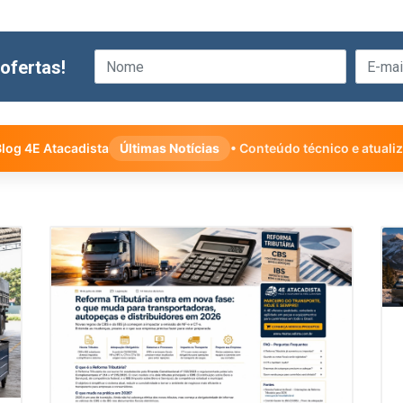
ofertas!
log 4E Atacadista
Últimas Notícias
• Conteúdo técnico e atuali