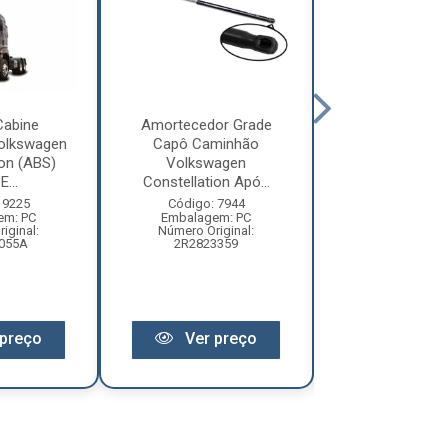
Cabine
Amortecedor Grade
Defletor Co
olkswagen
Capô Caminhão
Caminhão Vol
ion (ABS)
Volkswagen
Constellatio
E...
Constellation Apó...
2010 ...
 9225
Código: 7944
Código: 12
em: PC
Embalagem: PC
Embalagem:
iginal:
Número Original:
Número Origi
055A
2R2823359
2R280955
preço
Ver preço
Ver pr