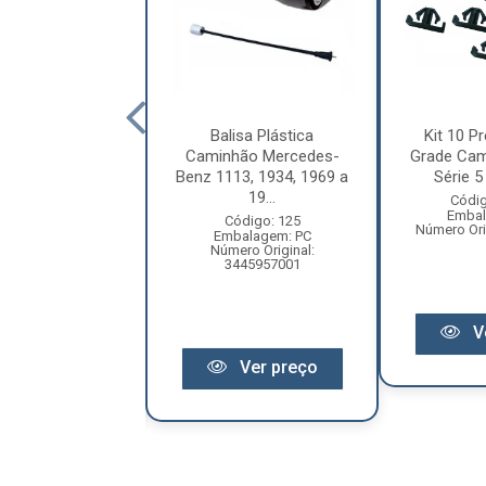
letor Coluna
Balisa Plástica
Kit 10 Pr
ão Volkswagen
Caminhão Mercedes-
Grade Cam
ellation Após
Benz 1113, 1934, 1969 a
Série 5 
2010 ...
19...
Códig
Embal
digo: 12209
Código: 125
Número Ori
balagem: PC
Embalagem: PC
ero Original:
Número Original:
R2809559A
3445957001
V
Ver preço
Ver preço