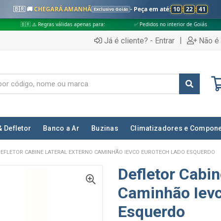
🇧🇷 🚚
CHEGARÁ AMANHÃ
- Peça em até:
10
:
22
:
40
Exclusivo Goiás
 Regras válidas apenas para:
✅ Pedidos no interior de Goiás
✅ Pedidos
|
Já é cliente? - Entrar
Não é 
& Defletor
Banco a Ar
Buzinas
Climatizadores e Compon
EFLETOR CABINE LATERAL EXTERNO CAMINHÃO IEVCO EUROTECH LADO ESQUERDO
Defletor Cabin
Caminhão Ievc
Esquerdo