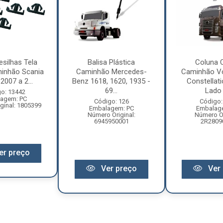
esilhas Tela
Balisa Plástica
Coluna 
inhão Scania
Caminhão Mercedes-
Caminhão V
2007 a 2...
Benz 1618, 1620, 1935 -
Constellat
69...
Lado 
o: 13442
agem: PC
Código: 126
Código:
ginal: 1805399
Embalagem: PC
Embalag
Número Original:
Número Or
6945950001
2R2809
er preço
Ver preço
Ver 