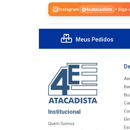
Instagram
@4eatacadista
• Siga-
Meus Pedidos
D
Aer
Ba
Bu
Cai
Institucional
Co
Ele
Quem Somos
Es