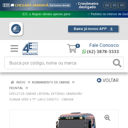
- Cronômetro
🇧🇷 🚚
CHEGARÁ AMANHÃ
00
:
00
:
00
Exclusivo Goiás
desligado
🇧🇷 ⚠️ Regras válidas apenas para:
✅ Pedidos no interior de Goiás
Baixe já nosso APP
Fale Conosco
0
(62) 3878-3333
VOLTAR
INÍCIO
ACABAMENTO DE CABINE
FRONTAL
DEFLETOR CABINE LATERAL EXTERNO CAMINHÃO
SCANIA SÉRE 4 "P" LADO DIREITO - 1386958