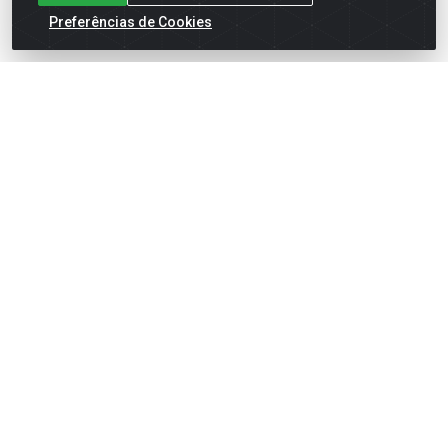
Preferências de Cookies
English
Español
×
ENTRE EM CAMPO COM A 4E!
Vista a camisa de quem joga para vencer.