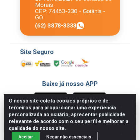
Morais
CEP: 74463-330 - Goiânia -
GO
(62) 3878-3333
Site Seguro
Baixe já nosso APP
O nosso site coleta cookies próprios e de
terceiros para proporcionar uma experiência
Formas de Pagamento
personalizada ao usuário, apresentar publicidade
relevante de acordo com o seu perfil e melhorar a
qualidade do nosso site.
Aceitar
Negar não essenciais