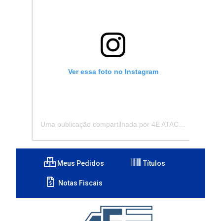
Ver essa foto no Instagram
Uma publicação compartilhada por 4E ATACADISTA - Distribuidora de Pecas e Acessórios (@4eatacadista)
Meus Pedidos
Títulos
Notas Fiscais