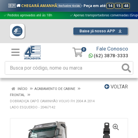
🇧🇷 🚚
CHEGARÁ AMANHÃ
- Peça em até:
14
:
15
:
47
Exclusivo Goiás
edidos aprovados até às 18h
✅ Apenas transportadoras conveniadas (Grupo G5)
Baixe já nosso APP
Fale Conosco
0
(62) 3878-3333
VOLTAR
INÍCIO
ACABAMENTO DE CABINE
FRONTAL
DOBRADIÇA CAPÔ CAMINHÃO VOLVO FH 2004 A 2014
LADO ESQUERDO - 20467142