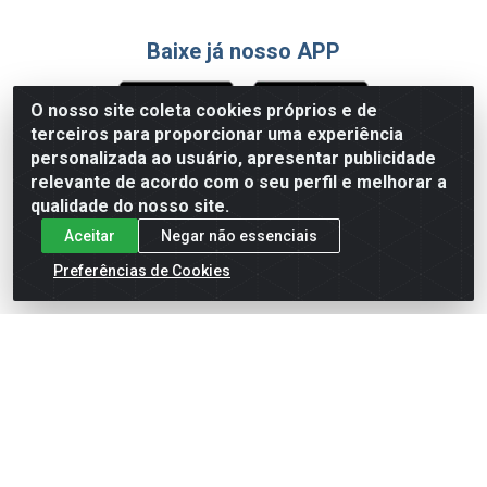
Baixe já nosso APP
O nosso site coleta cookies próprios e de
terceiros para proporcionar uma experiência
Formas de Pagamento
personalizada ao usuário, apresentar publicidade
relevante de acordo com o seu perfil e melhorar a
qualidade do nosso site.
Aceitar
Negar não essenciais
Preferências de Cookies
English
Español
×
ENTRE EM CAMPO COM A 4E!
Vista a camisa de quem joga para vencer.