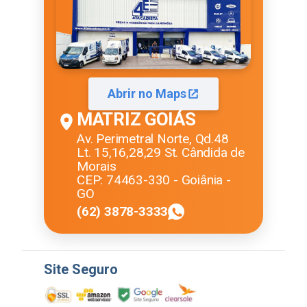
Abrir no Maps
MATRIZ GOIÁS
Av. Perimetral Norte, Qd.48
Lt. 15,16,28,29 St. Cândida de
Morais
CEP: 74463-330 - Goiânia -
GO
(62) 3878-3333
Site Seguro