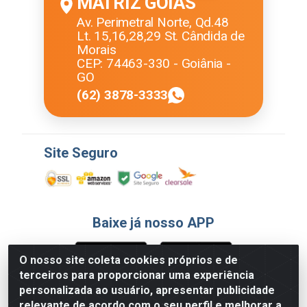
MATRIZ GOIÁS
Av. Perimetral Norte, Qd.48
Lt. 15,16,28,29 St. Cândida de
Morais
CEP: 74463-330 - Goiânia -
GO
(62) 3878-3333
Site Seguro
Baixe já nosso APP
O nosso site coleta cookies próprios e de
terceiros para proporcionar uma experiência
Formas de Pagamento
personalizada ao usuário, apresentar publicidade
relevante de acordo com o seu perfil e melhorar a