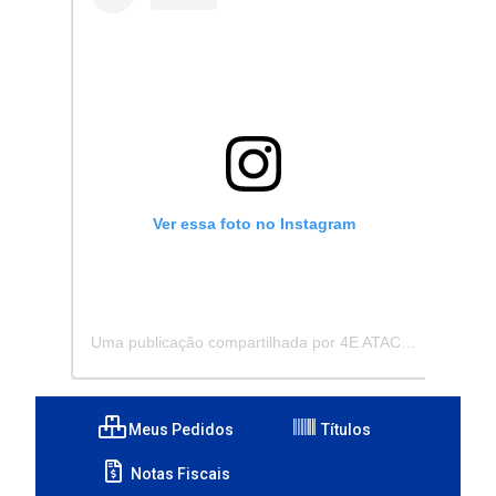
Ver essa foto no Instagram
Uma publicação compartilhada por 4E ATACADISTA - Distribuidora de Pecas e Acessórios (@4eatacadista)
Meus Pedidos
Títulos
Notas Fiscais