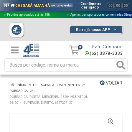
- Cronômetro
🇧🇷 🚚
CHEGARÁ AMANHÃ
00
:
00
:
00
Exclusivo Goiás
desligado
edidos aprovados até às 18h
✅ Apenas transportadoras conveniadas (Grupo G5)
Baixe já nosso APP
Fale Conosco
0
(62) 3878-3333
VOLTAR
INÍCIO
FERRAGENS & COMPONENTES
DOBRADICA
DOBRADICA, PORTA, MERCEDES, 1620/1938/ATRON,
96/2014, SUPERIOR, DIREITO, 6947207137