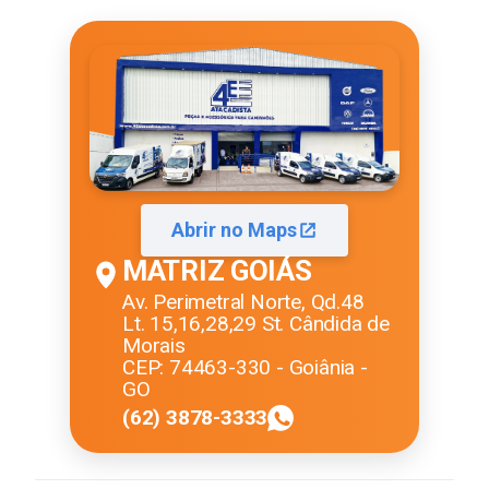
Abrir no Maps
MATRIZ GOIÁS
Av. Perimetral Norte, Qd.48
Lt. 15,16,28,29 St. Cândida de
Morais
CEP: 74463-330 - Goiânia -
GO
(62) 3878-3333