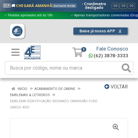
- Cronômetro
🇧🇷 🚚
CHEGARÁ AMANHÃ
00
:
00
:
00
Exclusivo Goiás
desligado
edidos aprovados até às 18h
✅ Apenas transportadoras conveniadas (Grupo G5)
Baixe já nosso APP
Fale Conosco
0
(62) 3878-3333
VOLTAR
INÍCIO
ACABAMENTO DE CABINE
EMBLEMAS & LETREIROS
EMBLEMA IDENTIFICAÇÃO RESINADO CAMINHÃO FORD
CARGO 4031