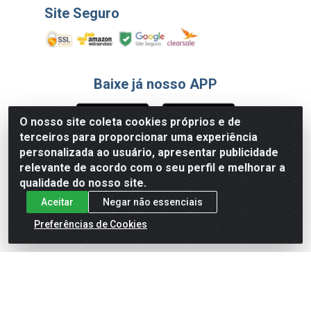
Site Seguro
Baixe já nosso APP
O nosso site coleta cookies próprios e de
terceiros para proporcionar uma experiência
Formas de Pagamento
personalizada ao usuário, apresentar publicidade
relevante de acordo com o seu perfil e melhorar a
qualidade do nosso site.
Aceitar
Negar não essenciais
Preferências de Cookies
English
Español
×