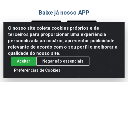
Baixe já nosso APP
O nosso site coleta cookies próprios e de
terceiros para proporcionar uma experiência
Formas de Pagamento
personalizada ao usuário, apresentar publicidade
relevante de acordo com o seu perfil e melhorar a
qualidade do nosso site.
Aceitar
Negar não essenciais
Preferências de Cookies
English
Español
×
ENTRE EM CAMPO COM A 4E!
Vista a camisa de quem joga para vencer.