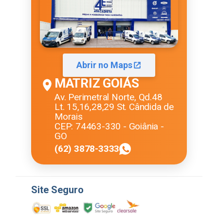
Abrir no Maps
MATRIZ GOIÁS
Av. Perimetral Norte, Qd.48
Lt. 15,16,28,29 St. Cândida de
Morais
CEP: 74463-330 - Goiânia -
GO
(62) 3878-3333
Site Seguro