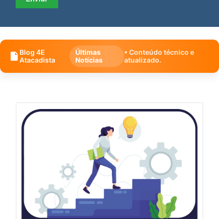
Blog 4E
Últimas
• Conteúdo técnico e
Atacadista
Notícias
atualizado.