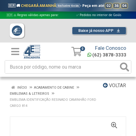
🇧🇷 🚚
CHEGARÁ AMANHÃ
- Peça em até:
02
:
36
:
04
Exclusivo Goiás
🇷 ⚠️ Regras válidas apenas para:
✅ Pedidos no interior de Goiás
✅ Pe
Baixe já nosso APP
Fale Conosco
0
(62) 3878-3333
VOLTAR
INÍCIO
ACABAMENTO DE CABINE
EMBLEMAS & LETREIROS
EMBLEMA IDENTIFICAÇÃO RESINADO CAMINHÃO FORD
CARGO 814