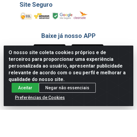
Site Seguro
Baixe já nosso APP
O nosso site coleta cookies próprios e de
terceiros para proporcionar uma experiência
Formas de Pagamento
personalizada ao usuário, apresentar publicidade
relevante de acordo com o seu perfil e melhorar a
qualidade do nosso site.
Aceitar
Negar não essenciais
Preferências de Cookies
English
Español
×