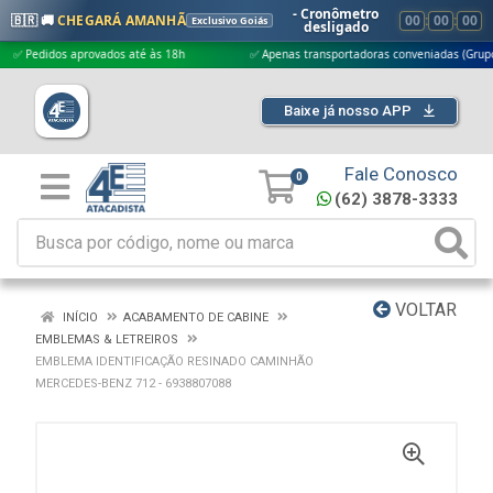
- Cronômetro
🇧🇷 🚚
CHEGARÁ AMANHÃ
00
:
00
:
00
Exclusivo Goiás
desligado
edidos aprovados até às 18h
✅ Apenas transportadoras conveniadas (Grupo G5)
Baixe já nosso APP
Fale Conosco
0
(62) 3878-3333
VOLTAR
INÍCIO
ACABAMENTO DE CABINE
EMBLEMAS & LETREIROS
EMBLEMA IDENTIFICAÇÃO RESINADO CAMINHÃO
MERCEDES-BENZ 712 - 6938807088