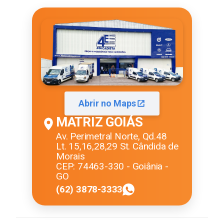
Abrir no Maps
MATRIZ GOIÁS
Av. Perimetral Norte, Qd.48
Lt. 15,16,28,29 St. Cândida de
Morais
CEP: 74463-330 - Goiânia -
GO
(62) 3878-3333