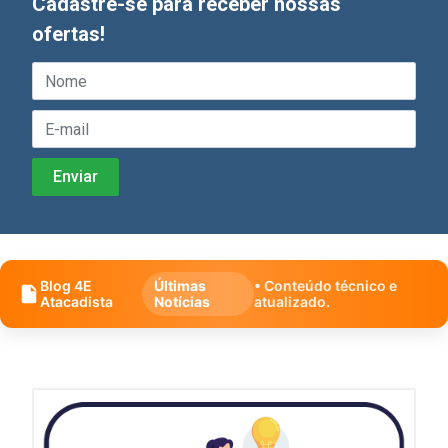
Cadastre-se para receber nossas
ofertas!
Blog 4E
Últimas
• Conteúdo técnico e
Atacadista
Notícias
atualizado.