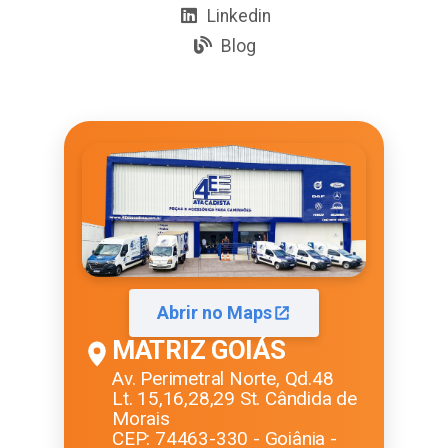
Linkedin
Blog
Abrir no Maps
MATRIZ GOIÁS
Av. Perimetral Norte, Qd.48
Lt. 15,16,28,29 St. Cândida de
Morais
CEP: 74463-330 - Goiânia -