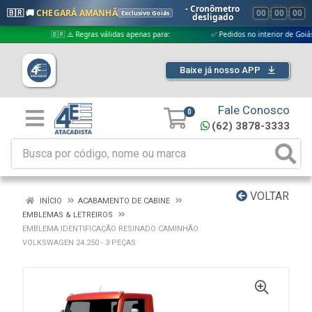
- Cronômetro
🇧🇷 🚚
CHEGARÁ AMANHÃ
00
:
00
:
00
Exclusivo Goiás
desligado
🇧🇷 ⚠️ Regras válidas apenas para:
✅ Pedidos no interior de Goiás
Baixe já nosso APP
Fale Conosco
0
(62) 3878-3333
VOLTAR
INÍCIO
ACABAMENTO DE CABINE
EMBLEMAS & LETREIROS
EMBLEMA IDENTIFICAÇÃO RESINADO CAMINHÃO
VOLKSWAGEN 24.250 - 3 PEÇAS