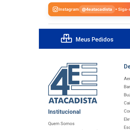
Instagram
@4eatacadista
• Siga-
Meus Pedidos
D
Aer
Ba
Bu
Cai
Institucional
Co
Ele
Quem Somos
Es