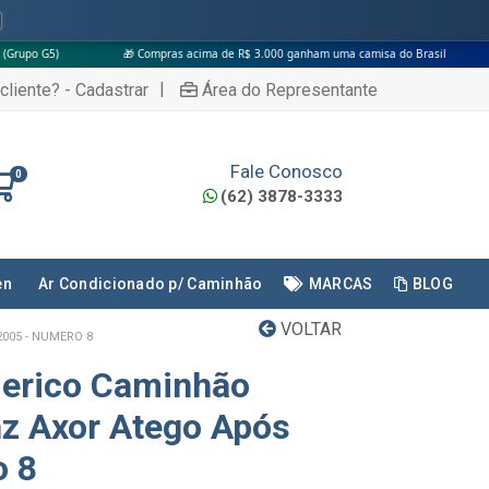
🎁 Compras acima de R$ 3.000 ganham uma camisa do Brasil
|
cliente? - Cadastrar
Área do Representante
Fale Conosco
0
(62) 3878-3333
en
Ar Condicionado p/ Caminhão
MARCAS
BLOG
VOLTAR
005 - NUMERO 8
erico Caminhão
z Axor Atego Após
o 8