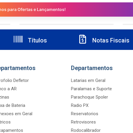
nos para Ofertas e Lançamentos!
Títulos
Notas Fiscais
epartamentos
Departamentos
ofolio Defletor
Latarias em Geral
nco a AR
Paralamas e Suporte
zinas
Parachoque Spoler
xa de Bateria
Radio PX
nexoes em Geral
Reservatorios
tricos
Retrovisores
capamentos
Rodocalibrador