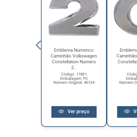
ema Numerico
Emblema Numerico
Emblem
ão Volkswagen
Caminhão Volkswagen
Caminhão
llation Numero
Constellation Numero
Constell
6...
2...
digo: 11835
Código: 11831
Códig
balagem: PC
Embalagem: PC
Embal
 Original: 2106
Número Original: 40134
Número Or
Ver preço
Ver preço
V