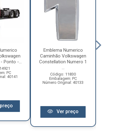
umerico
Emblema Numerico
Emblema Num
olkswagen
Caminhão Volkswagen
Caminhão Vol
- Ponto -...
Constellation Numero 1
Constellation
...
6...
 14921
em: PC
Código: 11830
Código: 11
nal: 40141
Embalagem: PC
Embalagem:
Número Original: 40133
Número Origina
preço
Ver preço
Ver pr