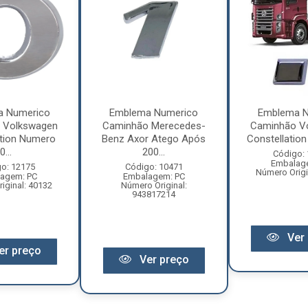
a Numerico
Emblema Numerico
Emblema N
 Volkswagen
Caminhão Merecedes-
Caminhão V
ation Numero
Benz Axor Atego Após
Constellation 
0...
200...
Código:
Embalag
o: 12175
Código: 10471
Número Origi
agem: PC
Embalagem: PC
iginal: 40132
Número Original:
943817214
Ver 
er preço
Ver preço