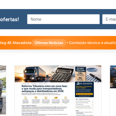
ofertas!
log 4E Atacadista
Últimas Notícias
• Conteúdo técnico e atuali