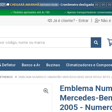
🇧🇷 🚚
CHEGARÁ AMANHÃ
- Cronômetro desligado
00
:
00
:
00
Exclusivo Goiás
 aprovados até às 18h
✅ Apenas transportadoras conveniadas (Grupo G5)
|
Já é cliente? - Entrar
Não é 
& Defletor
Banco a Ar
Buzinas
Climatizadores e Compon
ETREIROS
EMBLEMA NUMERICO CAMINHÃO MERCEDES-BENZ AXOR ATEGO APÓS 2
Emblema Num
Mercedes-Ben
2005 - Numer