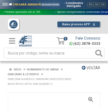
- Cronômetro
🇧🇷 🚚
CHEGARÁ AMANHÃ
00
:
00
:
00
Exclusivo Goiás
desligado
didos aprovados até às 18h
✅ Apenas transportadoras conveniadas (Grupo G5)
Baixe já nosso APP
Fale Conosco
0
(62) 3878-3333
VOLTAR
INÍCIO
ACABAMENTO DE CABINE
EMBLEMAS & LETREIROS
EMBLEMA NUMERICO CAMINHÃO MERCEDES-BENZ
AXOR ATEGO APÓS 2005 NUMERO 5