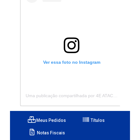
Ver essa foto no Instagram
Uma publicação compartilhada por 4E ATACADISTA - Distribuidora de Pecas e Acessórios (@4eatacadista)
Meus Pedidos
Títulos
Notas Fiscais