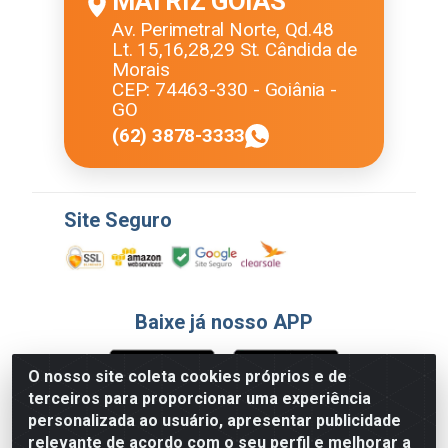
MATRIZ GOIÁS
Av. Perimetral Norte, Qd.48
Lt. 15,16,28,29 St. Cândida de
Morais
CEP: 74463-330 - Goiânia -
GO
(62) 3878-3333
Site Seguro
Baixe já nosso APP
O nosso site coleta cookies próprios e de
terceiros para proporcionar uma experiência
Formas de Pagamento
personalizada ao usuário, apresentar publicidade
relevante de acordo com o seu perfil e melhorar a