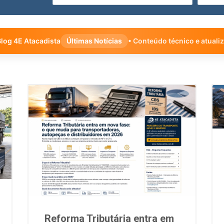
log 4E Atacadista
Últimas Notícias
• Conteúdo técnico e atuali
Reforma Tributária entra em