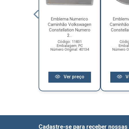
ema Numerico
Emblema Numerico
Emblem
ão Volkswagen
Caminhão Volkswagen
Caminhão
llation Numero
Constellation Numero
Constell
6...
2...
digo: 11835
Código: 11831
Códig
balagem: PC
Embalagem: PC
Embal
 Original: 2106
Número Original: 40134
Número Or
Ver preço
Ver preço
V
Cadastre-se para receber nossas 