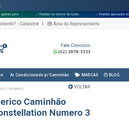
✅ Pedidos no interior de Goiás
✅ Pedidos aprovados até às 18h
|
cliente? - Cadastrar
Área do Representante
Fale Conosco
0
(62) 3878-3333
en
Ar Condicionado p/ Caminhão
MARCAS
BLOG
VOLTAR
ERO 3 CROMADO
erico Caminhão
nstellation Numero 3