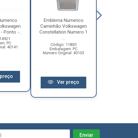
umerico
Emblema Numerico
Emblema Num
olkswagen
Caminhão Volkswagen
Caminhão Vol
- Ponto -...
Constellation Numero 1
Constellation
...
6...
 14921
em: PC
Código: 11830
Código: 11
nal: 40141
Embalagem: PC
Embalagem:
Número Original: 40133
Número Origina
preço
Ver preço
Ver pr