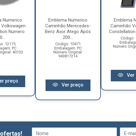
a Numerico
Emblema Numerico
Emblema N
 Volkswagen
Caminhão Merecedes-
Caminhão V
ation Numero
Benz Axor Atego Após
Constellation 
0...
200...
Código:
Embalag
o: 12175
Código: 10471
Número Origi
agem: PC
Embalagem: PC
iginal: 40132
Número Original:
943817214
Ver 
er preço
Ver preço
ofertas!