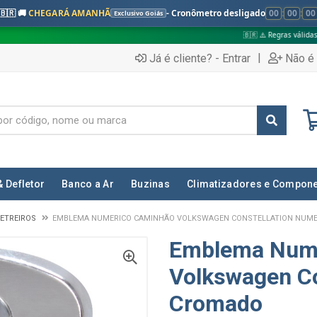
🇧🇷 🚚
CHEGARÁ AMANHÃ
- Cronômetro desligado
00
:
00
:
00
Exclusivo Goiás
🇧🇷 ⚠️ Regras válidas apenas para:
|
Já é cliente? - Entrar
Não é 
& Defletor
Banco a Ar
Buzinas
Climatizadores e Compon
ETREIROS
EMBLEMA NUMERICO CAMINHÃO VOLKSWAGEN CONSTELLATION NUM
Emblema Num
Volkswagen Co
Cromado