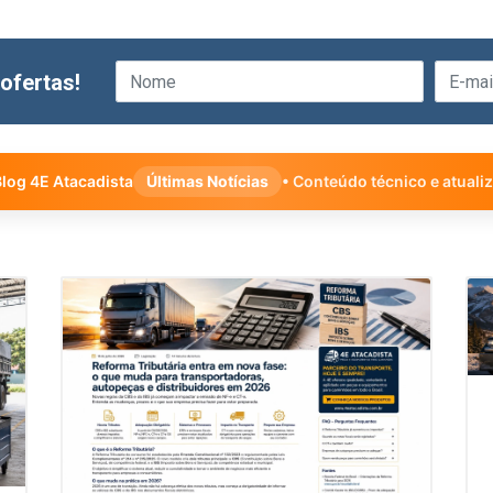
ofertas!
log 4E Atacadista
Últimas Notícias
• Conteúdo técnico e atuali