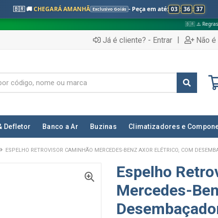
🇧🇷 🚚
CHEGARÁ AMANHÃ
- Peça em até:
03
:
36
:
36
Exclusivo Goiás
🇧🇷 ⚠️ Regras válidas apenas par
|
Já é cliente? - Entrar
Não é 
& Defletor
Banco a Ar
Buzinas
Climatizadores e Compon
ESPELHO RETROVISOR CAMINHÃO MERCEDES-BENZ AXOR ELÉTRICO, COM DESEMBAÇ
Espelho Retro
Mercedes-Benz
Desembaçador 