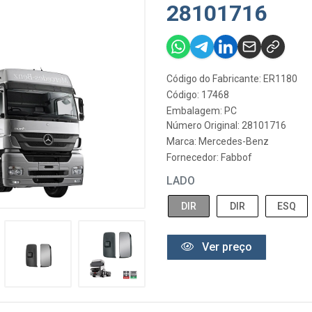
28101716
Código do Fabricante: ER1180
Código: 17468
Embalagem: PC
Número Original: 28101716
Marca:
Mercedes-Benz
Fornecedor:
Fabbof
LADO
DIR
DIR
ESQ
Ver preço