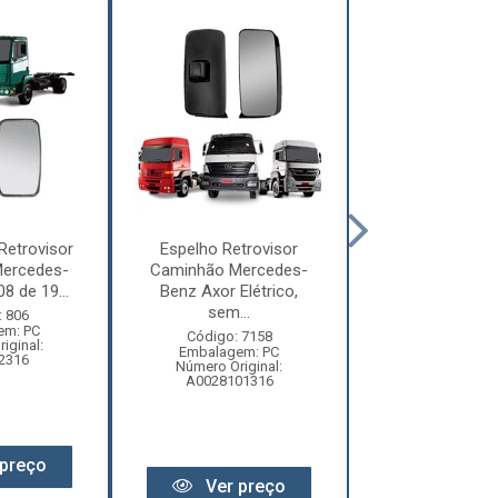
Retrovisor
Espelho Retrovisor
Espelho Retrovi
ercedes-
Caminhão Mercedes-
Cargo, 
8 de 19...
Benz Axor Elétrico,
Constellation, 
sem...
LS,...
: 806
em: PC
Código: 7158
Código: 13
iginal:
Embalagem: PC
Embalagem:
2316
Número Original:
Número Origi
A0028101316
2R2857513
preço
Ver preço
Ver pr