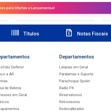
nos para Ofertas e Lançamentos!
Títulos
Notas Fiscais
epartamentos
Departamentos
ofolio Defletor
Latarias em Geral
nco a AR
Paralamas e Suporte
zinas
Parachoque Spoler
xa de Bateria
Radio PX
nexoes em Geral
Reservatorios
tricos
Retrovisores
capamentos
Rodocalibrador