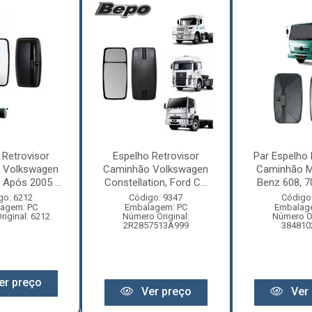
 Retrovisor
Espelho Retrovisor
Par Espelho 
 Volkswagen
Caminhão Volkswagen
Caminhão M
 Após 2005 ...
Constellation, Ford C...
Benz 608, 70
go: 6212
Código: 9347
Código
agem: PC
Embalagem: PC
Embalag
iginal: 6212
Número Original:
Número Or
2R2857513A999
384810
er preço
Ver preço
Ver 