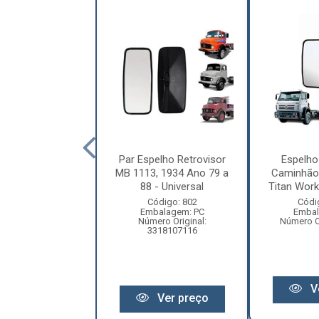
 Retrovisor Ford
Par Espelho Retrovisor
Espelho
argo, VW
MB 1113, 1934 Ano 79 a
Caminhão
lation, MB 1938-
88 - Universal
Titan Work
LS,...
Código: 802
Códi
Embalagem: PC
Embal
digo: 13261
Número Original:
Número Or
balagem: PC
3318107116
ero Original:
2857513999
V
Ver preço
Ver preço