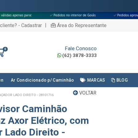
a:
✅ Pedidos no interior de Goiás
✅ Pedidos aprovados até às 18h
|
cliente? - Cadastrar
Área do Representante
Fale Conosco
0
(62) 3878-3333
en
Ar Condicionado p/ Caminhão
MARCAS
BLOG
VOLTAR
ADOR LADO DIREITO - 28101716
visor Caminhão
 Axor Elétrico, com
Lado Direito -