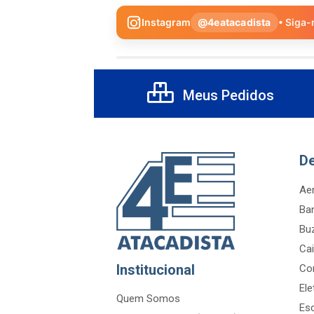
Instagram
@4eatacadista
• Siga-
Meus Pedidos
D
Aer
Ba
Bu
Cai
Institucional
Co
Ele
Quem Somos
Es