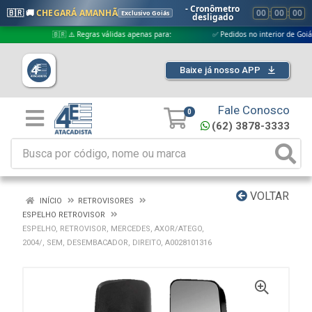
- Cronômetro
🇧🇷 🚚
CHEGARÁ AMANHÃ
00
:
00
:
00
Exclusivo Goiás
desligado
🇧🇷 ⚠️ Regras válidas apenas para:
✅ Pedidos no interior de Goiás
Baixe já nosso APP
Fale Conosco
0
(62) 3878-3333
VOLTAR
INÍCIO
RETROVISORES
ESPELHO RETROVISOR
ESPELHO, RETROVISOR, MERCEDES, AXOR/ATEGO,
2004/, SEM, DESEMBACADOR, DIREITO, A0028101316