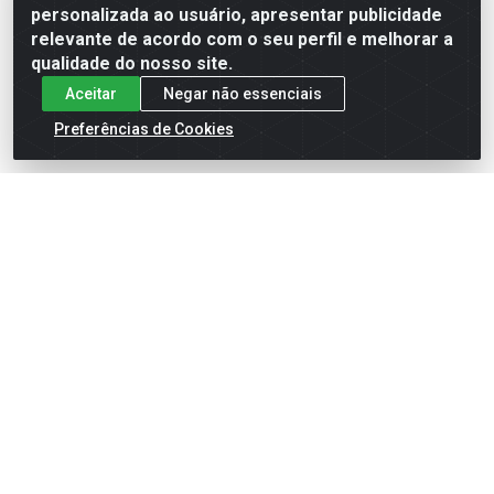
Formas de Pagamento
personalizada ao usuário, apresentar publicidade
relevante de acordo com o seu perfil e melhorar a
qualidade do nosso site.
Aceitar
Negar não essenciais
Preferências de Cookies
English
Español
×
ENTRE EM CAMPO COM A 4E!
Vista a camisa de quem joga para vencer.