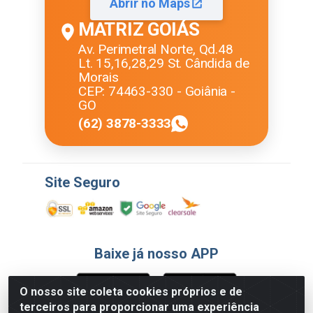
Abrir no Maps
MATRIZ GOIÁS
Av. Perimetral Norte, Qd.48
Lt. 15,16,28,29 St. Cândida de
Morais
CEP: 74463-330 - Goiânia -
GO
(62) 3878-3333
Site Seguro
Baixe já nosso APP
O nosso site coleta cookies próprios e de
terceiros para proporcionar uma experiência