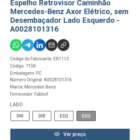
Espelho Retrovisor Caminhão
Mercedes-Benz Axor Elétrico, sem
Desembaçador Lado Esquerdo -
A0028101316
Código do Fabricante: ER1113
Código: 7158
Embalagem: PC
Número Original: A0028101316
Marca:
Mercedes-Benz
Fornecedor:
Fabbof
LADO
DIR
DIR
ESQ
ESQ
Ver preço