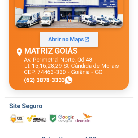
Abrir no Maps
MATRIZ GOIÁS
Av. Perimetral Norte, Qd.48
Lt. 15,16,28,29 St. Cândida de Morais
CEP: 74463-330 - Goiânia - GO
(62) 3878-3333
Site Seguro