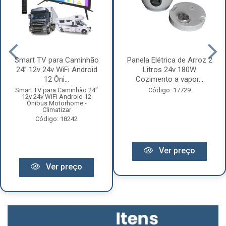
Smart TV para Caminhão
Panela Elétrica de Arroz 2
24” 12v 24v WiFi Android
Litros 24v 180W
12 Ôni...
Cozimento a vapor...
Smart TV para Caminhão 24"
Código: 17729
12v 24v WiFi Android 12
Ônibus Motorhome -
Climatizar
Código: 18242
Ver preço
Ver preço