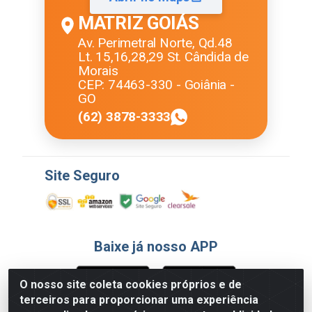
MATRIZ GOIÁS
Av. Perimetral Norte, Qd.48
Lt. 15,16,28,29 St. Cândida de
Morais
CEP: 74463-330 - Goiânia -
GO
(62) 3878-3333
Site Seguro
Baixe já nosso APP
O nosso site coleta cookies próprios e de
terceiros para proporcionar uma experiência
Formas de Pagamento