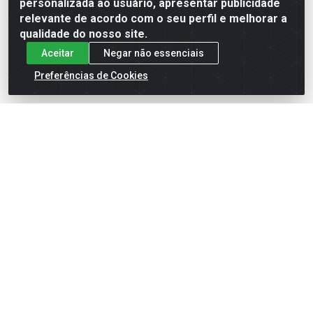
personalizada ao usuário, apresentar publicidade
relevante de acordo com o seu perfil e melhorar a
qualidade do nosso site.
Aceitar
Negar não essenciais
Preferências de Cookies
English
Español
×
ENTRE EM CAMPO COM A 4E!
Vista a camisa de quem joga para vencer.