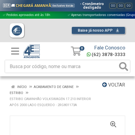
- Cronômetro
🇧🇷 🚚
CHEGARÁ AMANHÃ
00
:
00
:
00
Exclusivo Goiás
desligado
didos aprovados até às 18h
✅ Apenas transportadoras conveniadas (Grupo G5)
Baixe já nosso APP
Fale Conosco
0
(62) 3878-3333
VOLTAR
INÍCIO
ACABAMENTO DE CABINE
ESTRIBO
ESTRIBO CAMINHÃO VOLKSWAGEN 17.210 INFERIOR
APÓS 2000 LADO ESQUERDO - 2RG801173A