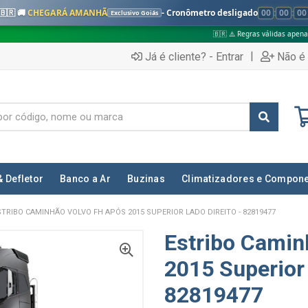
🇧🇷 🚚
CHEGARÁ AMANHÃ
- Cronômetro desligado
00
:
00
:
00
Exclusivo Goiás
🇧🇷 ⚠️ Regras válidas apenas para:
✅
|
Já é cliente? - Entrar
Não é 
& Defletor
Banco a Ar
Buzinas
Climatizadores e Compon
STRIBO CAMINHÃO VOLVO FH APÓS 2015 SUPERIOR LADO DIREITO - 82819477
Estribo Camin
2015 Superior 
82819477