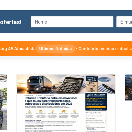
ofertas!
log 4E Atacadista
Últimas Notícias
• Conteúdo técnico e atuali