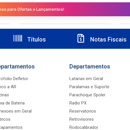
nos para Ofertas e Lançamentos!
Títulos
Notas Fiscais
epartamentos
Departamentos
ofolio Defletor
Latarias em Geral
nco a AR
Paralamas e Suporte
zinas
Parachoque Spoler
xa de Bateria
Radio PX
nexoes em Geral
Reservatorios
tricos
Retrovisores
capamentos
Rodocalibrador