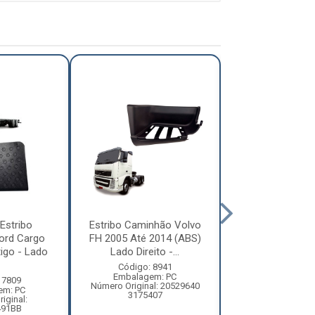
Estribo
Estribo Caminhão Volvo
Estribo Pisar 
ord Cargo
FH 2005 Até 2014 (ABS)
VW Constellati
igo - Lado
Lado Direito -...
2006 Cabine B
Código: 8941
Código: 88
Embalagem: PC
Embalagem:
 7809
Número Original: 20529640
Número Origi
em: PC
3175407
2S282168
iginal:
491BB