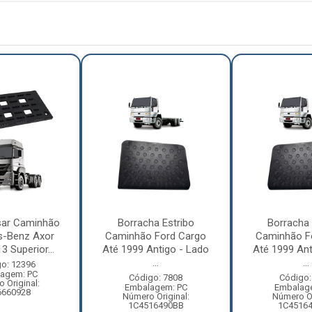
isar Caminhão
Borracha Estribo
Borracha 
s-Benz Axor
Caminhão Ford Cargo
Caminhão F
 Superior...
Até 1999 Antigo - Lado
Até 1999 Ant
...
...
o: 12396
agem: PC
Código: 7808
Código:
 Original:
Embalagem: PC
Embalag
6660928
Número Original:
Número Or
1C4516490BB
1C4516