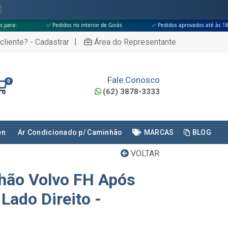
 Pedidos no interior de Goiás
✅ Pedidos aprovados até às 18h
✅ Apen
|
cliente? - Cadastrar
Área do Representante
Fale Conosco
0
(62) 3878-3333
en
Ar Condicionado p/ Caminhão
MARCAS
BLOG
VOLTAR
hão Volvo FH Após
Lado Direito -