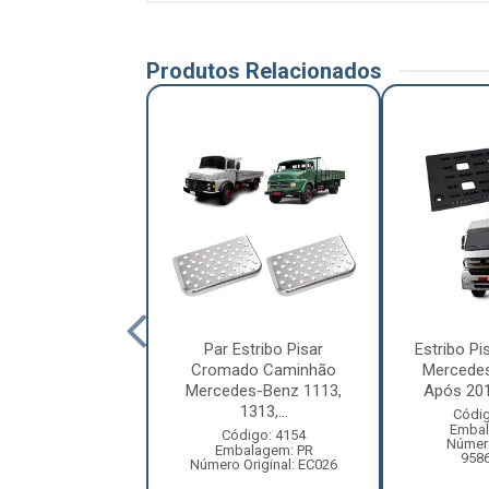
Produtos Relacionados
 Pisar Caminhão
Par Estribo Pisar
Estribo P
stellation Após
Cromado Caminhão
Mercede
 Cabine Bai...
Mercedes-Benz 1113,
Após 2013
1313,...
ódigo: 8870
Códig
balagem: PC
Embal
Código: 4154
ero Original:
Número
Embalagem: PR
2S2821682
958
Número Original: EC026