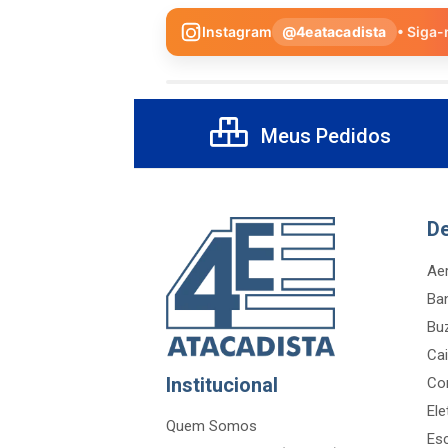
Instagram
@4eatacadista
• Siga-
Meus Pedidos
D
Aer
Ba
Bu
Cai
Institucional
Co
Ele
Quem Somos
Es