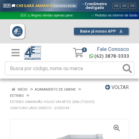
- Cronômetro
🇧🇷 🚚
CHEGARÁ AMANHÃ
00
:
00
:
00
Exclusivo Goiás
desligado
🇧🇷 ⚠️ Regras válidas apenas para:
✅ Pedidos no interior de Goiás
Baixe já nosso APP
Fale Conosco
0
(62) 3878-3333
VOLTAR
INÍCIO
ACABAMENTO DE CABINE
ESTRIBO
ESTRIBO CAMINHÃO VOLVO VM APÓS 2006 (TODOS)
COM FURO LADO DIREITO - 21032149