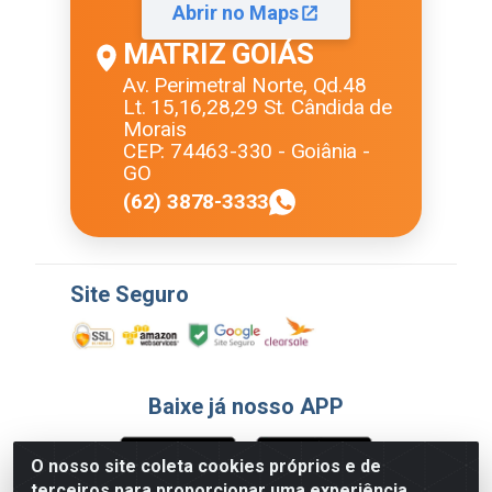
Abrir no Maps
MATRIZ GOIÁS
Av. Perimetral Norte, Qd.48
Lt. 15,16,28,29 St. Cândida de
Morais
CEP: 74463-330 - Goiânia -
GO
(62) 3878-3333
Site Seguro
Baixe já nosso APP
O nosso site coleta cookies próprios e de
terceiros para proporcionar uma experiência