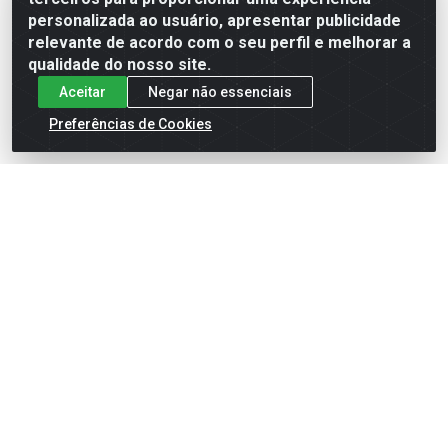
Formas de Pagamento
personalizada ao usuário, apresentar publicidade
relevante de acordo com o seu perfil e melhorar a
qualidade do nosso site.
Aceitar
Negar não essenciais
Preferências de Cookies
English
Español
×
ENTRE EM CAMPO COM A 4E!
Vista a camisa de quem joga para vencer.