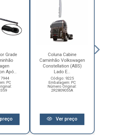
or Grade
Coluna Cabine
Defletor Co
minhão
Caminhão Volkswagen
Caminhão Vol
agen
Constellation (ABS)
Constellatio
on Apó...
Lado E...
2010 ...
 7944
Código: 9225
Código: 12
em: PC
Embalagem: PC
Embalagem:
iginal:
Número Original:
Número Origi
3359
2R2809055A
2R280955
preço
Ver preço
Ver pr