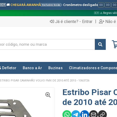
🇧🇷 🚚
CHEGARÁ AMANHÃ
- Cronômetro desligado
00
:
00
:
00
Exclusivo Goiás
🇧🇷 ⚠️ Regras válidas apenas para:
|
Já é cliente? - Entrar
Não é 
& Defletor
Banco a Ar
Buzinas
Climatizadores e Compon
STRIBO PISAR CAMINHÃO VOLVO FMX DE 2010 ATÉ 2015 - 1063726
Estribo Pisar
de 2010 até 2