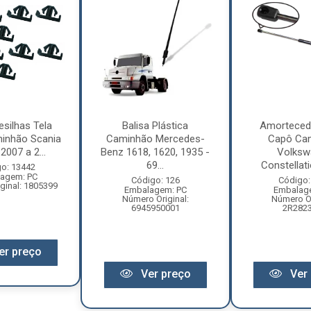
esilhas Tela
Balisa Plástica
Amorteced
inhão Scania
Caminhão Mercedes-
Capô Ca
2007 a 2...
Benz 1618, 1620, 1935 -
Volksw
69...
Constellati
o: 13442
agem: PC
Código: 126
Código:
ginal: 1805399
Embalagem: PC
Embalag
Número Original:
Número Or
6945950001
2R282
er preço
Ver preço
Ver 