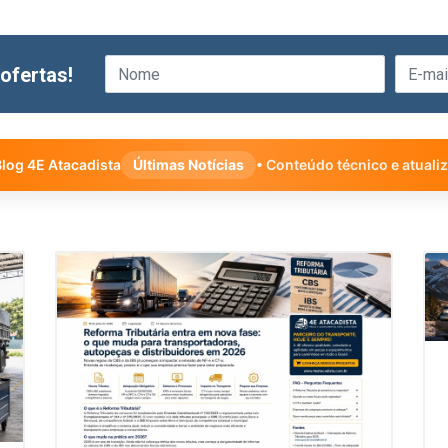
ofertas!
log 4E Atacadista
Últimas Notícias
• Conteúdo técnico e atuali