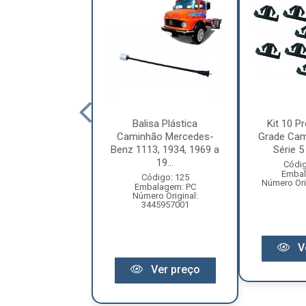
letor Coluna
Balisa Plástica
Kit 10 Pr
ão Volkswagen
Caminhão Mercedes-
Grade Cam
ellation Após
Benz 1113, 1934, 1969 a
Série 5 
2010 ...
19...
Códig
Embal
digo: 12209
Código: 125
Número Ori
balagem: PC
Embalagem: PC
ero Original:
Número Original:
R2809559A
3445957001
V
Ver preço
Ver preço