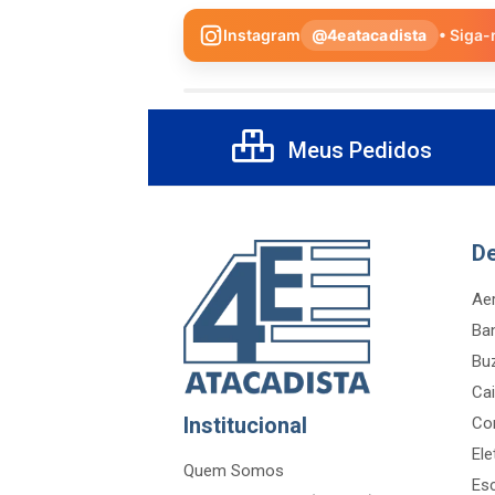
Instagram
@4eatacadista
• Siga-
Meus Pedidos
D
Aer
Ba
Bu
Cai
Institucional
Co
Ele
Quem Somos
Es