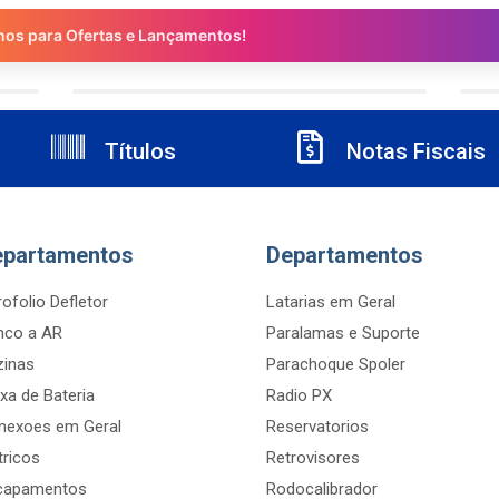
nos para Ofertas e Lançamentos!
Títulos
Notas Fiscais
epartamentos
Departamentos
ofolio Defletor
Latarias em Geral
nco a AR
Paralamas e Suporte
zinas
Parachoque Spoler
xa de Bateria
Radio PX
nexoes em Geral
Reservatorios
tricos
Retrovisores
capamentos
Rodocalibrador