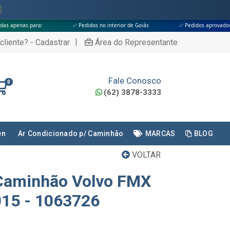
✅ Pedidos no interior de Goiás
✅ Pedidos aprovados até às 18h
|
cliente? - Cadastrar
Área do Representante
Fale Conosco
0
(62) 3878-3333
en
Ar Condicionado p/ Caminhão
MARCAS
BLOG
VOLTAR
 Caminhão Volvo FMX
015 - 1063726