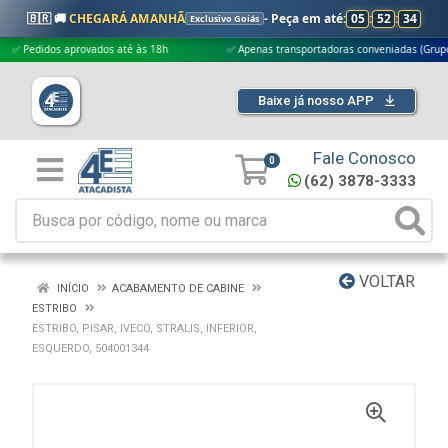
🇧🇷 🚚
CHEGARÁ AMANHÃ
- Peça em até:
05
:
52
:
33
Exclusivo Goiás
edidos aprovados até às 18h
✅ Apenas transportadoras conveniadas (Grupo G5)
Baixe já nosso APP
Fale Conosco
0
(62) 3878-3333
VOLTAR
INÍCIO
ACABAMENTO DE CABINE
ESTRIBO
ESTRIBO, PISAR, IVECO, STRALIS, INFERIOR,
ESQUERDO, 504001344