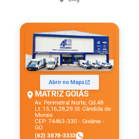
Abrir no Maps
MATRIZ GOIÁS
Av. Perimetral Norte, Qd.48
Lt. 15,16,28,29 St. Cândida de
Morais
CEP: 74463-330 - Goiânia -
GO
(62) 3878-3333