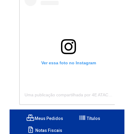
Ver essa foto no Instagram
Uma publicação compartilhada por 4E ATACADISTA - Distribuidora de Pecas e Acessórios (@4eatacadista)
Meus Pedidos
Títulos
Notas Fiscais