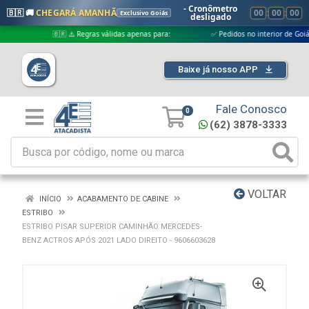
- Cronômetro
🇧🇷 🚚
CHEGARÁ AMANHÃ
00
:
00
:
00
Exclusivo Goiás
desligado
🇧🇷 ⚠️ Regras válidas apenas para:
✅ Pedidos no interior de Goiás
Baixe já nosso APP
Fale Conosco
0
(62) 3878-3333
VOLTAR
INÍCIO
ACABAMENTO DE CABINE
ESTRIBO
ESTRIBO PISAR SUPERIOR CAMINHÃO MERCEDES-
BENZ ACTROS APÓS 2021 LADO DIREITO - 9606603628