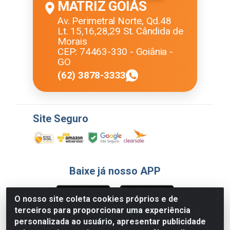
MATRIZ GOIÁS
Av. Perimetral Norte, Qd.48
Lt. 15,16,28,29 St. Cândida de
Morais
CEP: 74463-330 - Goiânia -
GO
(62) 3878-3333
Site Seguro
Baixe já nosso APP
O nosso site coleta cookies próprios e de
terceiros para proporcionar uma experiência
Formas de Pagamento
personalizada ao usuário, apresentar publicidade