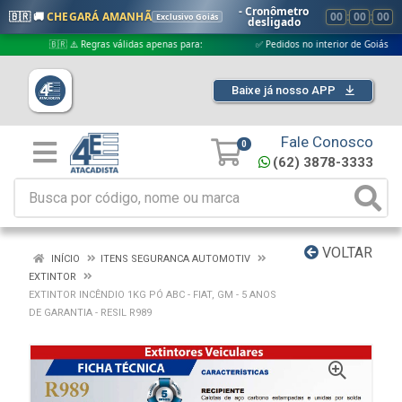
- Cronômetro
🇧🇷 🚚
CHEGARÁ AMANHÃ
00
:
00
:
00
Exclusivo Goiás
desligado
🇧🇷 ⚠️ Regras válidas apenas para:
✅ Pedidos no interior de Goiás
Baixe já nosso APP
Fale Conosco
0
(62) 3878-3333
VOLTAR
INÍCIO
ITENS SEGURANCA AUTOMOTIV
EXTINTOR
EXTINTOR INCÊNDIO 1KG PÓ ABC - FIAT, GM - 5 ANOS
DE GARANTIA - RESIL R989