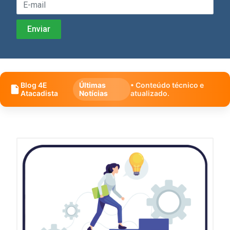
Blog 4E
Últimas
• Conteúdo técnico e
Atacadista
Notícias
atualizado.