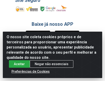
Site Seguro
Baixe já nosso APP
O nosso site coleta cookies próprios e de
terceiros para proporcionar uma experiência
Formas de Pagamento
personalizada ao usuário, apresentar publicidade
relevante de acordo com o seu perfil e melhorar a
qualidade do nosso site.
Aceitar
Negar não essenciais
Preferências de Cookies
English
Español
×