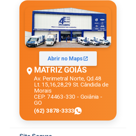
Abrir no Maps
MATRIZ GOIÁS
Av. Perimetral Norte, Qd.48
Lt. 15,16,28,29 St. Cândida de
Morais
CEP: 74463-330 - Goiânia -
GO
(62) 3878-3333