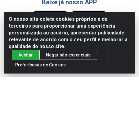
Baixe já nosso APP
O nosso site coleta cookies próprios e de
terceiros para proporcionar uma experiência
Formas de Pagamento
personalizada ao usuário, apresentar publicidade
relevante de acordo com o seu perfil e melhorar a
qualidade do nosso site.
Aceitar
Negar não essenciais
Preferências de Cookies
English
Español
×
ENTRE EM CAMPO COM A 4E!
Vista a camisa de quem joga para vencer.