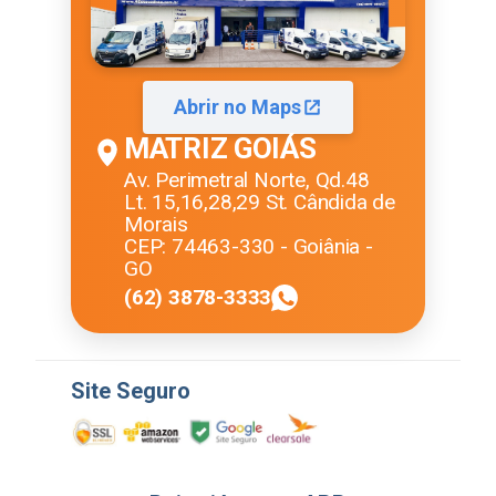
Abrir no Maps
MATRIZ GOIÁS
Av. Perimetral Norte, Qd.48
Lt. 15,16,28,29 St. Cândida de
Morais
CEP: 74463-330 - Goiânia -
GO
(62) 3878-3333
Site Seguro