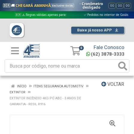
- Cronômetro
🇧🇷 🚚
CHEGARÁ AMANHÃ
00
:
00
:
00
Exclusivo Goiás
desligado
🇧🇷 ⚠️ Regras válidas apenas para:
✅ Pedidos no interior de Goiás
Baixe já nosso APP
Fale Conosco
0
(62) 3878-3333
VOLTAR
INÍCIO
ITENS SEGURANCA AUTOMOTIV
EXTINTOR
EXTINTOR INCÊNDIO 4KG PÓ ABC - 3 ANOS DE
GARANTIA - RESIL R916