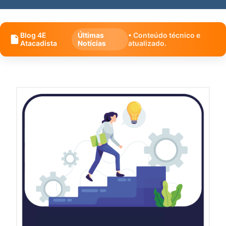
Blog 4E
Últimas
• Conteúdo técnico e
Atacadista
Notícias
atualizado.