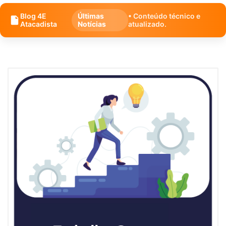
Blog 4E
Últimas
• Conteúdo técnico e
Atacadista
Notícias
atualizado.