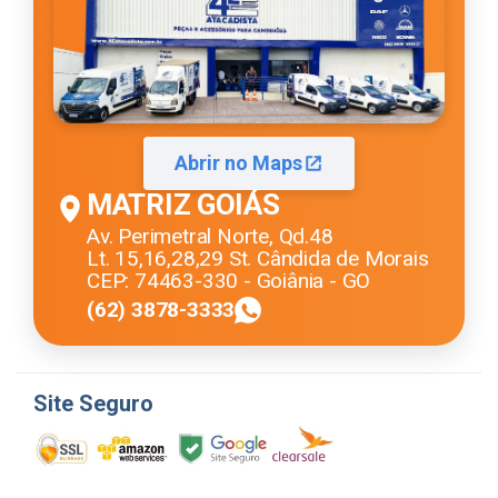
Abrir no Maps
MATRIZ GOIÁS
Av. Perimetral Norte, Qd.48
Lt. 15,16,28,29 St. Cândida de Morais
CEP: 74463-330 - Goiânia - GO
(62) 3878-3333
Site Seguro