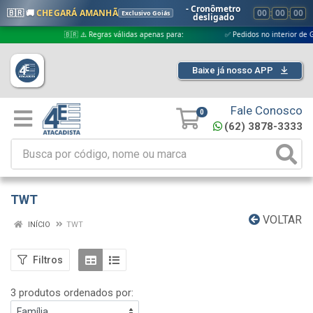
- Cronômetro
🇧🇷 🚚
CHEGARÁ AMANHÃ
00
:
00
:
00
Exclusivo Goiás
desligado
🇧🇷 ⚠️ Regras válidas apenas para:
✅ Pedidos no interior de Goiás
Baixe já nosso APP
Fale Conosco
0
(62) 3878-3333
TWT
VOLTAR
INÍCIO
TWT
Filtros
3 produtos ordenados por: