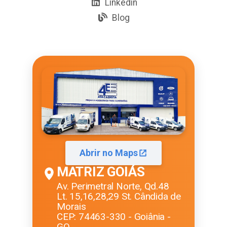
Linkedin
Blog
Abrir no Maps
MATRIZ GOIÁS
Av. Perimetral Norte, Qd.48
Lt. 15,16,28,29 St. Cândida de
Morais
CEP: 74463-330 - Goiânia -
GO