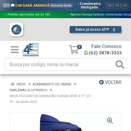
- Cronômetro
🇧🇷 🚚
CHEGARÁ AMANHÃ
00
:
00
:
00
Exclusivo Goiás
desligado
edidos aprovados até às 18h
✅ Apenas transportadoras conveniadas (Grupo G5)
Baixe já nosso APP
Fale Conosco
0
(62) 3878-3333
VOLTAR
INÍCIO
ACABAMENTO DE CABINE
EMBLEMAS & LETREIROS
FAIXA DECORATIVA CAMINHÃO SCANIA SÉRIE 4 "T" OU
"R" - ALARANJADA