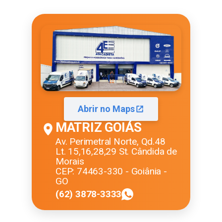
Abrir no Maps
MATRIZ GOIÁS
Av. Perimetral Norte, Qd.48
Lt. 15,16,28,29 St. Cândida de
Morais
CEP: 74463-330 - Goiânia -
GO
(62) 3878-3333