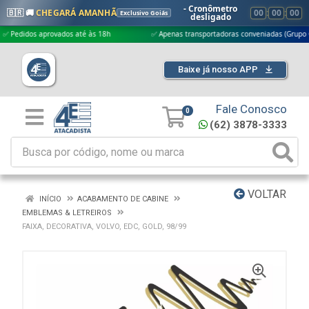
- Cronômetro
🇧🇷 🚚
CHEGARÁ AMANHÃ
00
:
00
:
00
Exclusivo Goiás
desligado
dos aprovados até às 18h
✅ Apenas transportadoras conveniadas (Grupo G5)
Baixe já nosso APP
Fale Conosco
0
(62) 3878-3333
VOLTAR
INÍCIO
ACABAMENTO DE CABINE
EMBLEMAS & LETREIROS
FAIXA, DECORATIVA, VOLVO, EDC, GOLD, 98/99