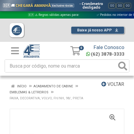
- Cronômetro
🇧🇷 🚚
CHEGARÁ AMANHÃ
00
:
00
:
00
Exclusivo Goiás
desligado
🇧🇷 ⚠️ Regras válidas apenas para:
✅ Pedidos no interior de Goiás
Baixe já nosso APP
Fale Conosco
0
(62) 3878-3333
VOLTAR
INÍCIO
ACABAMENTO DE CABINE
EMBLEMAS & LETREIROS
FAIXA, DECORATIVA, VOLVO, FH/NH, 98/, PRETA