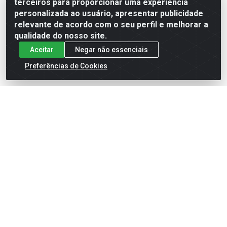
terceiros para proporcionar uma experiência
Formas de Pagamento
personalizada ao usuário, apresentar publicidade
relevante de acordo com o seu perfil e melhorar a
qualidade do nosso site.
Aceitar
Negar não essenciais
Preferências de Cookies
English
Español
×
ENTRE EM CAMPO COM A 4E!
Vista a camisa de quem joga para vencer.