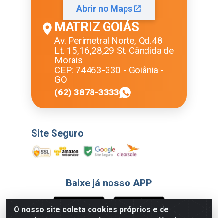
Abrir no Maps
MATRIZ GOIÁS
Av. Perimetral Norte, Qd.48
Lt. 15,16,28,29 St. Cândida de
Morais
CEP: 74463-330 - Goiânia -
GO
(62) 3878-3333
Site Seguro
Baixe já nosso APP
O nosso site coleta cookies próprios e de