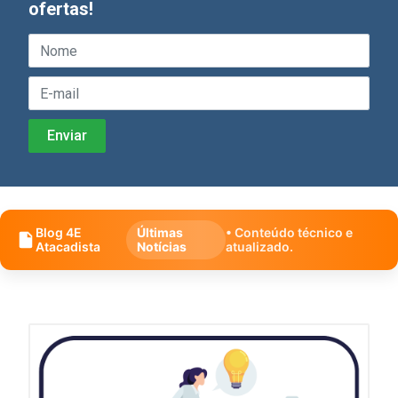
ofertas!
Blog 4E
Últimas
• Conteúdo técnico e
Atacadista
Notícias
atualizado.