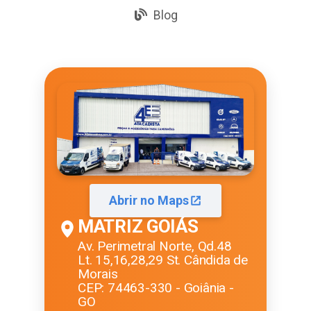
Blog
Abrir no Maps
MATRIZ GOIÁS
Av. Perimetral Norte, Qd.48
Lt. 15,16,28,29 St. Cândida de
Morais
CEP: 74463-330 - Goiânia -
GO