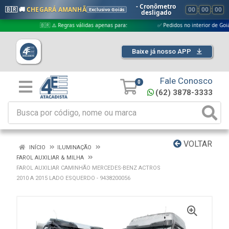
- Cronômetro
🇧🇷 🚚
CHEGARÁ AMANHÃ
00
:
00
:
00
Exclusivo Goiás
desligado
🇧🇷 ⚠️ Regras válidas apenas para:
✅ Pedidos no interior de Goiás
Baixe já nosso APP
Fale Conosco
0
(62) 3878-3333
VOLTAR
INÍCIO
ILUMINAÇÃO
FAROL AUXILIAR & MILHA
FAROL AUXILIAR CAMINHÃO MERCEDES-BENZ ACTROS
2010 A 2015 LADO ESQUERDO - 9438200056