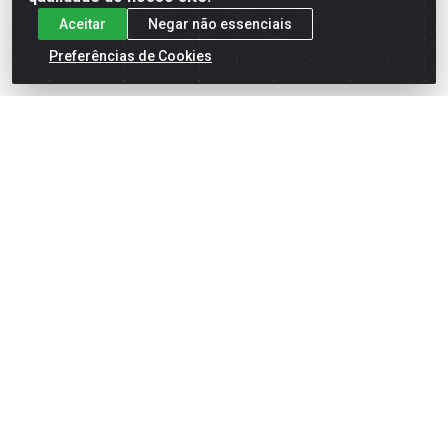
Aceitar
Negar não essenciais
Preferências de Cookies
English
Español
×
ENTRE EM CAMPO COM A 4E!
Vista a camisa de quem joga para vencer.