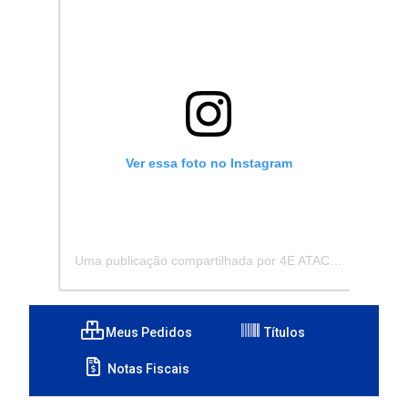
Ver essa foto no Instagram
Uma publicação compartilhada por 4E ATACADISTA - Distribuidora de Pecas e Acessórios (@4eatacadista)
Meus Pedidos
Títulos
Notas Fiscais