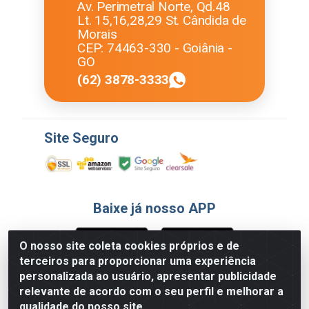
Av. Perimetral Norte, Qd.48
Lt. 15,16,28,29 St. Cândida de
Morais
CEP: 74463-330 - Goiânia -
GO
(62) 3878-3333
Site Seguro
Baixe já nosso APP
O nosso site coleta cookies próprios e de
terceiros para proporcionar uma experiência
Formas de Pagamento
personalizada ao usuário, apresentar publicidade
relevante de acordo com o seu perfil e melhorar a
qualidade do nosso site.