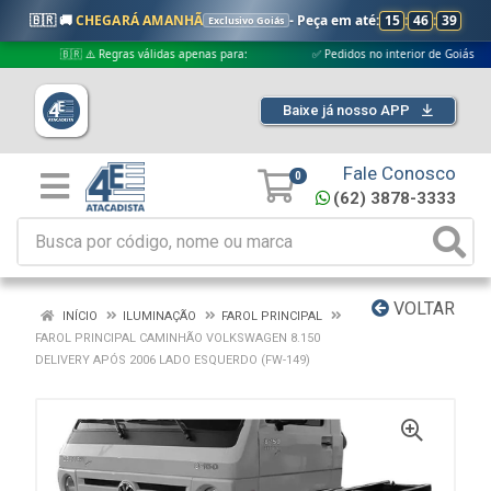
🇧🇷 🚚
CHEGARÁ AMANHÃ
- Peça em até:
15
:
46
:
38
Exclusivo Goiás
🇧🇷 ⚠️ Regras válidas apenas para:
✅ Pedidos no interior de Goiás
Baixe já nosso APP
Fale Conosco
0
(62) 3878-3333
VOLTAR
INÍCIO
ILUMINAÇÃO
FAROL PRINCIPAL
FAROL PRINCIPAL CAMINHÃO VOLKSWAGEN 8.150
DELIVERY APÓS 2006 LADO ESQUERDO (FW-149)