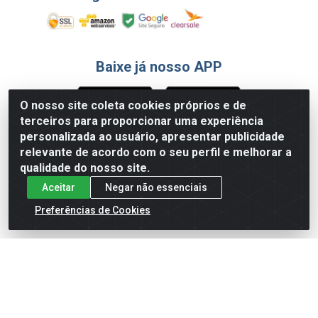
Baixe já nosso APP
O nosso site coleta cookies próprios e de
terceiros para proporcionar uma experiência
Formas de Pagamento
personalizada ao usuário, apresentar publicidade
relevante de acordo com o seu perfil e melhorar a
qualidade do nosso site.
Aceitar
Negar não essenciais
Preferências de Cookies
English
Español
×
ENTRE EM CAMPO COM A 4E!