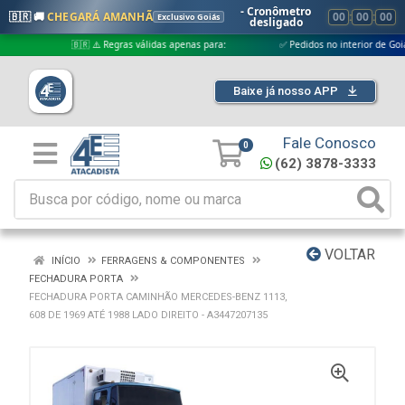
- Cronômetro
🇧🇷 🚚
CHEGARÁ AMANHÃ
00
:
00
:
00
Exclusivo Goiás
desligado
🇧🇷 ⚠️ Regras válidas apenas para:
✅ Pedidos no interior de Goiás
Baixe já nosso APP
Fale Conosco
0
(62) 3878-3333
VOLTAR
INÍCIO
FERRAGENS & COMPONENTES
FECHADURA PORTA
FECHADURA PORTA CAMINHÃO MERCEDES-BENZ 1113,
608 DE 1969 ATÉ 1988 LADO DIREITO - A3447207135