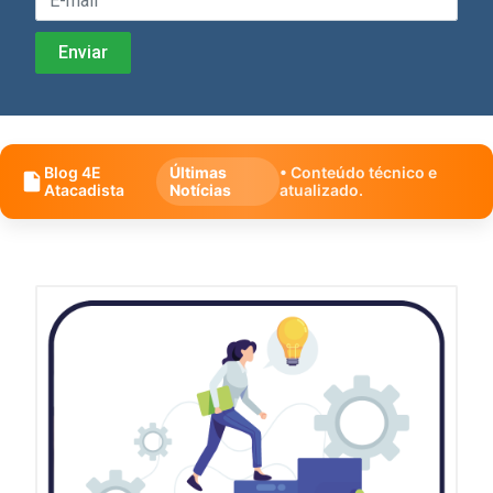
Blog 4E
Últimas
• Conteúdo técnico e
Atacadista
Notícias
atualizado.