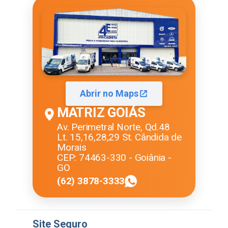
Abrir no Maps
MATRIZ GOIÁS
Av. Perimetral Norte, Qd.48
Lt. 15,16,28,29 St. Cândida de
Morais
CEP: 74463-330 - Goiânia -
GO
(62) 3878-3333
Site Seguro