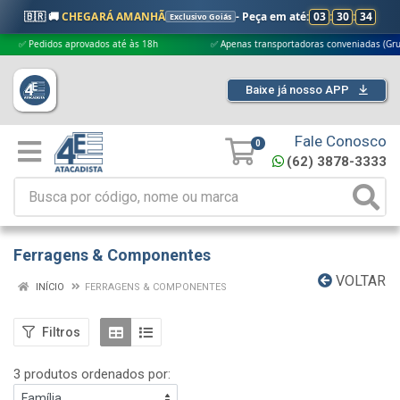
🇧🇷 🚚
CHEGARÁ AMANHÃ
- Peça em até:
03
:
30
:
33
Exclusivo Goiás
 Pedidos aprovados até às 18h
✅ Apenas transportadoras conveniadas (Grupo G5
Baixe já nosso APP
Fale Conosco
0
(62) 3878-3333
Ferragens & Componentes
VOLTAR
INÍCIO
FERRAGENS & COMPONENTES
Filtros
3 produtos ordenados por: