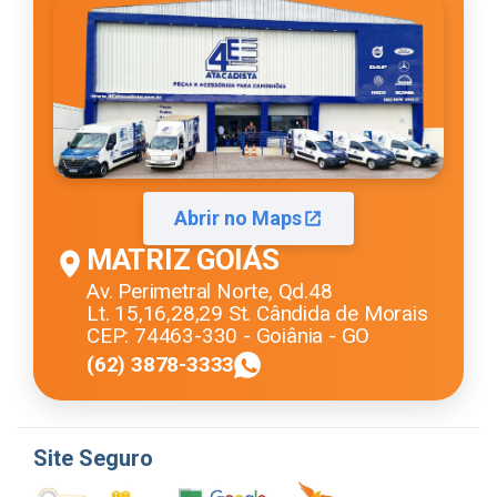
Abrir no Maps
MATRIZ GOIÁS
Av. Perimetral Norte, Qd.48
Lt. 15,16,28,29 St. Cândida de Morais
CEP: 74463-330 - Goiânia - GO
(62) 3878-3333
Site Seguro