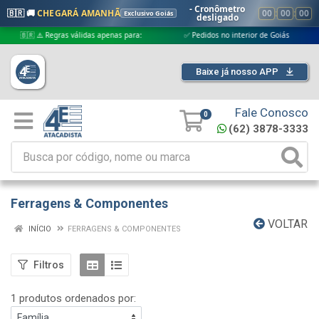
- Cronômetro
🇧🇷 🚚
CHEGARÁ AMANHÃ
00
:
00
:
00
Exclusivo Goiás
desligado
🇧🇷 ⚠️ Regras válidas apenas para:
✅ Pedidos no interior de Goiás
✅ 
Baixe já nosso APP
Fale Conosco
0
(62) 3878-3333
Ferragens & Componentes
VOLTAR
INÍCIO
FERRAGENS & COMPONENTES
Filtros
1 produtos ordenados por: