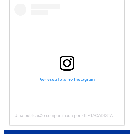
Ver essa foto no Instagram
Uma publicação compartilhada por 4E ATACADISTA - Distribuidora de Pecas e Acessórios (@4eatacadista)