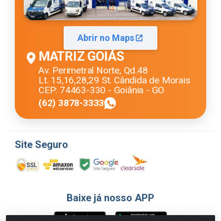
Abrir no Maps
MATRIZ GOIÁS
Av. Perimetral Norte, Qd.48
Lt. 15,16,28,29 St. Cândida de Morais
CEP: 74463-330 - Goiânia - GO
(62) 3878-3333
Site Seguro
Baixe já nosso APP