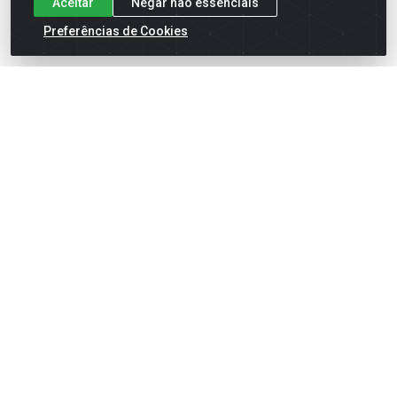
Aceitar
Negar não essenciais
Preferências de Cookies
English
Español
×
ENTRE EM CAMPO COM A 4E!
Vista a camisa de quem joga para vencer.