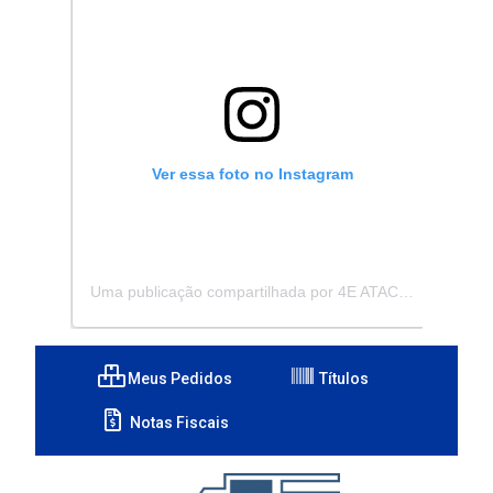
Ver essa foto no Instagram
Uma publicação compartilhada por 4E ATACADISTA - Distribuidora de Pecas e Acessórios (@4eatacadista)
Meus Pedidos
Títulos
Notas Fiscais