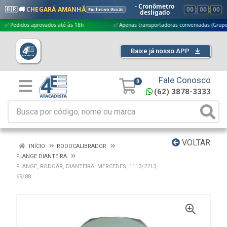
- Cronômetro
🇧🇷 🚚
CHEGARÁ AMANHÃ
00
:
00
:
00
Exclusivo Goiás
desligado
didos aprovados até às 18h
✅ Apenas transportadoras conveniadas (Grupo G5)
Baixe já nosso APP
Fale Conosco
0
(62) 3878-3333
VOLTAR
INÍCIO
RODOCALIBRADOR
FLANGE DIANTEIRA
FLANGE, RODOAR, DIANTEIRA, MERCEDES, 1113/2213,
69/88