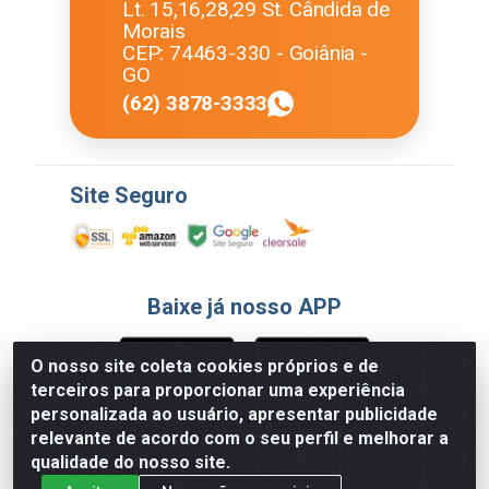
Lt. 15,16,28,29 St. Cândida de
Morais
CEP: 74463-330 - Goiânia -
GO
(62) 3878-3333
Site Seguro
Baixe já nosso APP
O nosso site coleta cookies próprios e de
terceiros para proporcionar uma experiência
Formas de Pagamento
personalizada ao usuário, apresentar publicidade
relevante de acordo com o seu perfil e melhorar a
qualidade do nosso site.