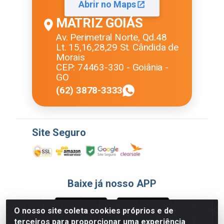
Abrir no Maps
MATRIZ GOIÁS
Av. Perimetral Norte, Qd.48
Lt. 15,16,28,29 St. Cândida de
Morais
CEP: 74463-330 - Goiânia -
GO
(62) 3878-3333
Site Seguro
Baixe já nosso APP
O nosso site coleta cookies próprios e de
terceiros para proporcionar uma experiência