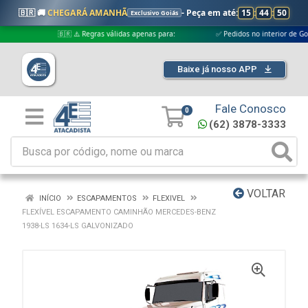
🇧🇷 🚚
CHEGARÁ AMANHÃ
- Peça em até:
15
:
44
:
50
Exclusivo Goiás
🇧🇷 ⚠️ Regras válidas apenas para:
✅ Pedidos no interior de Goiás
Baixe já nosso APP
Fale Conosco
0
(62) 3878-3333
VOLTAR
INÍCIO
ESCAPAMENTOS
FLEXIVEL
FLEXÍVEL ESCAPAMENTO CAMINHÃO MERCEDES-BENZ
1938-LS 1634-LS GALVONIZADO