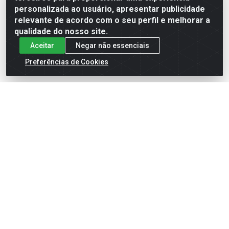
Formas de Pagamento
personalizada ao usuário, apresentar publicidade
relevante de acordo com o seu perfil e melhorar a
qualidade do nosso site.
Aceitar
Negar não essenciais
Preferências de Cookies
English
Español
×
ENTRE EM CAMPO COM A 4E!
Vista a camisa de quem joga para vencer.