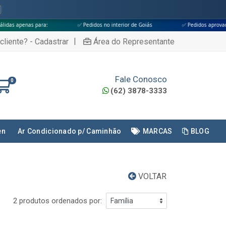
para:
✅ Pedidos no interior de Goiás
✅ Pedidos aprovados até às 18h
|
cliente? - Cadastrar
Área do Representante
Fale Conosco
0
(62) 3878-3333
en
Ar Condicionado p/ Caminhão
MARCAS
BLOG
VOLTAR
2 produtos ordenados por: