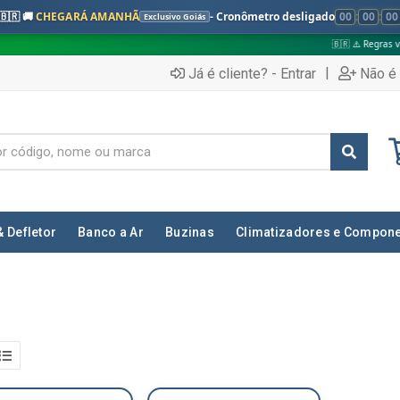
🇧🇷 🚚
CHEGARÁ AMANHÃ
- Cronômetro desligado
00
:
00
:
00
Exclusivo Goiás
🇧🇷 ⚠️ Regras válidas apenas 
|
Já é cliente? - Entrar
Não é 
& Defletor
Banco a Ar
Buzinas
Climatizadores e Compon