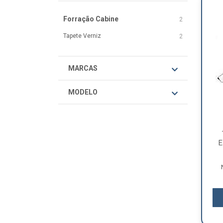
Forração Cabine
2
Tapete Verniz
2
MARCAS
MODELO
E