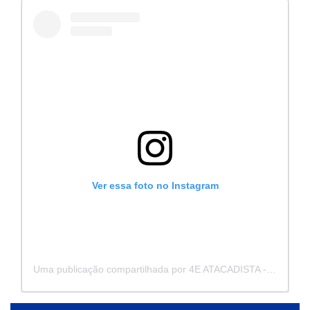
Ver essa foto no Instagram
Uma publicação compartilhada por 4E ATACADISTA - Distribuidora de Pecas e Acessórios (@4eatacadista)