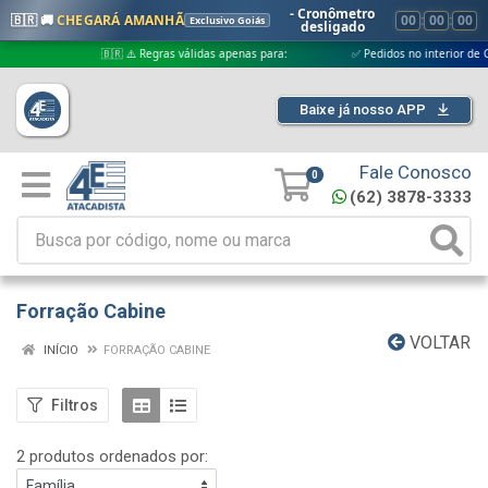
- Cronômetro
🇧🇷 🚚
CHEGARÁ AMANHÃ
00
:
00
:
00
Exclusivo Goiás
desligado
🇧🇷 ⚠️ Regras válidas apenas para:
✅ Pedidos no interior de Goiás
Baixe já nosso APP
Fale Conosco
0
(62) 3878-3333
Forração Cabine
VOLTAR
INÍCIO
FORRAÇÃO CABINE
Filtros
2 produtos ordenados por: