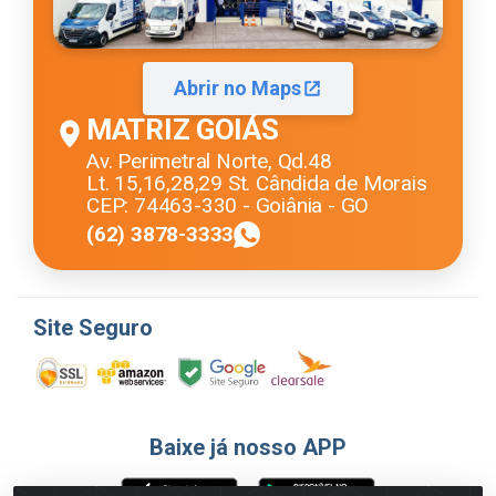
Abrir no Maps
MATRIZ GOIÁS
Av. Perimetral Norte, Qd.48
Lt. 15,16,28,29 St. Cândida de Morais
CEP: 74463-330 - Goiânia - GO
(62) 3878-3333
Site Seguro
Baixe já nosso APP