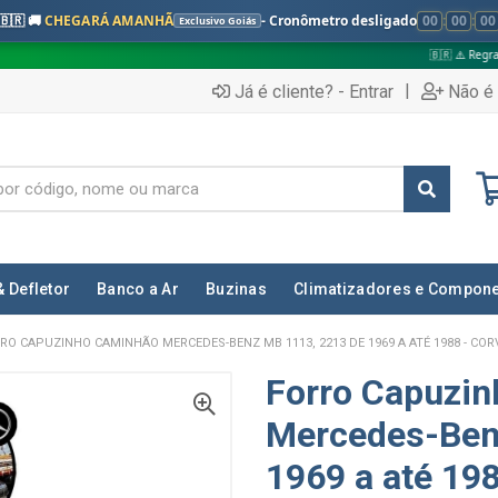
🇧🇷 🚚
CHEGARÁ AMANHÃ
- Cronômetro desligado
00
:
00
:
00
Exclusivo Goiás
🇧🇷 ⚠️ Regras válidas apenas p
|
Já é cliente? - Entrar
Não é 
& Defletor
Banco a Ar
Buzinas
Climatizadores e Compon
RO CAPUZINHO CAMINHÃO MERCEDES-BENZ MB 1113, 2213 DE 1969 A ATÉ 1988 - COR
Forro Capuzi
Mercedes-Ben
1969 a até 19