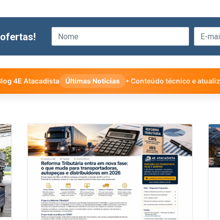
ofertas!
log 4E Atacadista
Últimas Notícias
• Conteúdo técnico e atuali