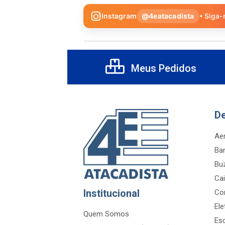
Instagram
@4eatacadista
• Siga-
Meus Pedidos
D
Aer
Ba
Bu
Cai
Institucional
Co
Ele
Quem Somos
Es