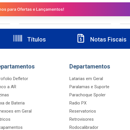
nos para Ofertas e Lançamentos!
Títulos
Notas Fiscais
epartamentos
Departamentos
ofolio Defletor
Latarias em Geral
nco a AR
Paralamas e Suporte
zinas
Parachoque Spoler
xa de Bateria
Radio PX
nexoes em Geral
Reservatorios
tricos
Retrovisores
capamentos
Rodocalibrador