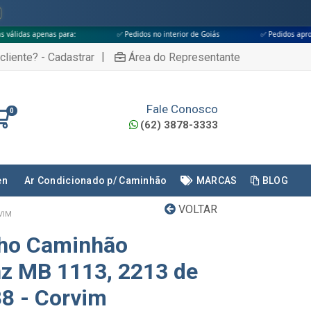
ara:
✅ Pedidos no interior de Goiás
✅ Pedidos aprovados até às 18h
|
cliente? - Cadastrar
Área do Representante
Fale Conosco
0
(62) 3878-3333
en
Ar Condicionado p/ Caminhão
MARCAS
BLOG
VOLTAR
VIM
nho Caminhão
z MB 1113, 2213 de
88 - Corvim