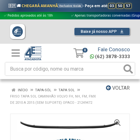
🇧🇷 🚚
CHEGARÁ AMANHÃ
- Peça em até:
03
:
50
:
56
Exclusivo Goiás
edidos aprovados até às 18h
✅ Apenas transportadoras conveniadas (Grupo G5)
Baixe já nosso APP
Fale Conosco
0
(62) 3878-3333
VOLTAR
INÍCIO
TAPA-SÓL
TAPA SOL
FRISO TAPA SOL CAMINHÃO VOLVO FH, NH, FM, FMX
DE 2010 A 2015 (SEM SUPORTE) OPACO - 21249472