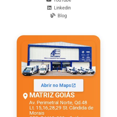
Linkedin
Blog
Abrir no Maps
MATRIZ GOIÁS
Av. Perimetral Norte, Qd.48
Lt. 15,16,28,29 St. Cândida de
Morais