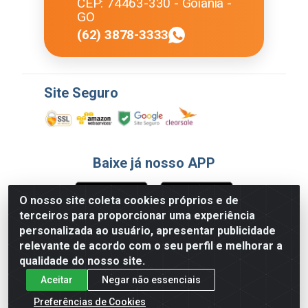
CEP: 74463-330 - Goiânia -
GO
(62) 3878-3333
Site Seguro
Baixe já nosso APP
O nosso site coleta cookies próprios e de
terceiros para proporcionar uma experiência
Formas de Pagamento
personalizada ao usuário, apresentar publicidade
relevante de acordo com o seu perfil e melhorar a
qualidade do nosso site.
Aceitar
Negar não essenciais
Preferências de Cookies