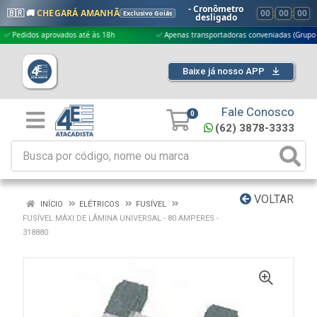
- Cronômetro
🇧🇷 🚚
CHEGARÁ AMANHÃ
00
:
00
:
00
Exclusivo Goiás
desligado
idos aprovados até às 18h
✅ Apenas transportadoras conveniadas (Grupo G5)
Baixe já nosso APP
Fale Conosco
0
(62) 3878-3333
VOLTAR
INÍCIO
ELÉTRICOS
FUSÍVEL
FUSÍVEL MÁXI DE LÂMINA UNIVERSAL - 80 AMPERES -
318880