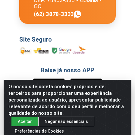
CEP: 74463-330 - Goiânia -
GO
(62) 3878-3333
Site Seguro
Baixe já nosso APP
O nosso site coleta cookies próprios e de
terceiros para proporcionar uma experiência
Formas de Pagamento
personalizada ao usuário, apresentar publicidade
relevante de acordo com o seu perfil e melhorar a
qualidade do nosso site.
Aceitar
Negar não essenciais
Preferências de Cookies