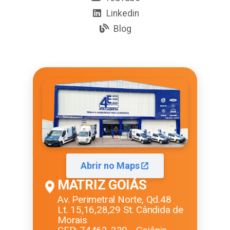
Linkedin
Blog
Abrir no Maps
MATRIZ GOIÁS
Av. Perimetral Norte, Qd.48
Lt. 15,16,28,29 St. Cândida de
Morais