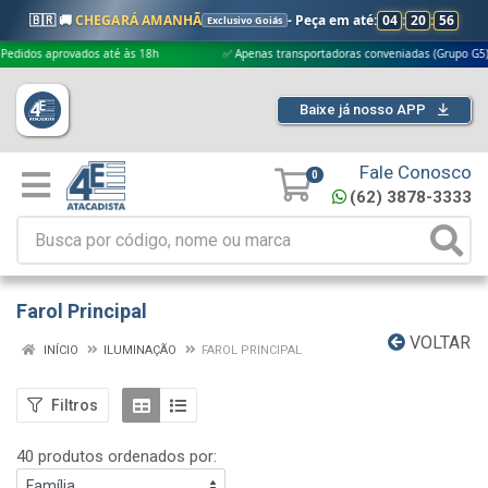
🇧🇷 🚚
CHEGARÁ AMANHÃ
- Peça em até:
04
:
20
:
54
Exclusivo Goiás
ados até às 18h
✅ Apenas transportadoras conveniadas (Grupo G5)
🎁
Baixe já nosso APP
Fale Conosco
0
(62) 3878-3333
Farol Principal
VOLTAR
INÍCIO
ILUMINAÇÃO
FAROL PRINCIPAL
Filtros
40 produtos ordenados por: