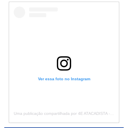
Ver essa foto no Instagram
Uma publicação compartilhada por 4E ATACADISTA - Distribuidora de Pecas e Acessórios (@4eatacadista)