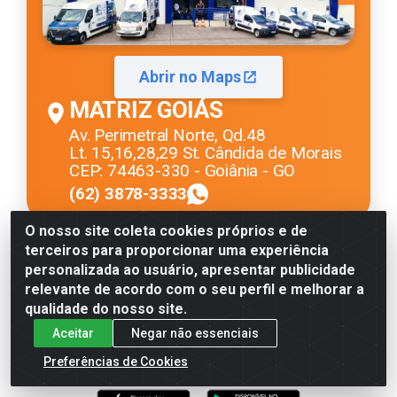
Abrir no Maps
MATRIZ GOIÁS
Av. Perimetral Norte, Qd.48
Lt. 15,16,28,29 St. Cândida de Morais
CEP: 74463-330 - Goiânia - GO
(62) 3878-3333
O nosso site coleta cookies próprios e de
terceiros para proporcionar uma experiência
Site Seguro
personalizada ao usuário, apresentar publicidade
relevante de acordo com o seu perfil e melhorar a
qualidade do nosso site.
Aceitar
Negar não essenciais
Preferências de Cookies
Baixe já nosso APP