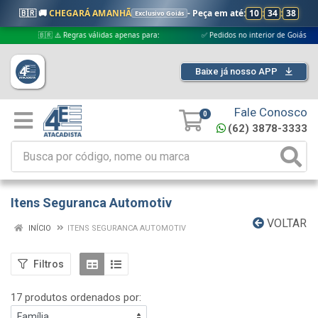
🇧🇷 🚚
CHEGARÁ AMANHÃ
- Peça em até:
10
:
34
:
37
Exclusivo Goiás
🇧🇷 ⚠️ Regras válidas apenas para:
✅ Pedidos no interior de Goiás
✅
Baixe já nosso APP
Fale Conosco
0
(62) 3878-3333
Itens Seguranca Automotiv
VOLTAR
INÍCIO
ITENS SEGURANCA AUTOMOTIV
Filtros
17 produtos ordenados por: