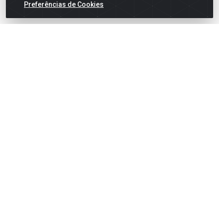
Preferências de Cookies
English
Español
×
ENTRE EM CAMPO COM A 4E!
Vista a camisa de quem joga para vencer.