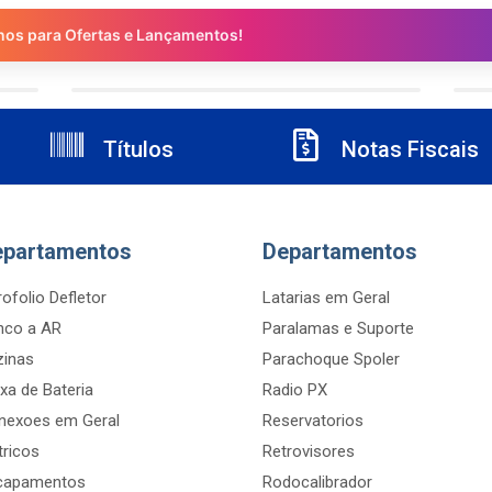
nos para Ofertas e Lançamentos!
Títulos
Notas Fiscais
epartamentos
Departamentos
ofolio Defletor
Latarias em Geral
nco a AR
Paralamas e Suporte
zinas
Parachoque Spoler
xa de Bateria
Radio PX
nexoes em Geral
Reservatorios
tricos
Retrovisores
capamentos
Rodocalibrador