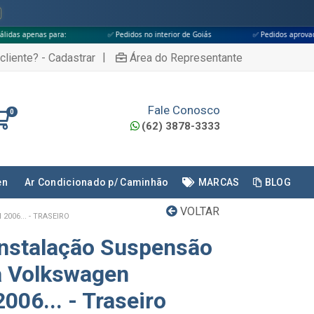
:
✅ Pedidos no interior de Goiás
✅ Pedidos aprovados até às 18h
|
cliente? - Cadastrar
Área do Representante
Fale Conosco
0
(62) 3878-3333
en
Ar Condicionado p/ Caminhão
MARCAS
BLOG
VOLTAR
06... - TRASEIRO
Instalação Suspensão
a Volkswagen
2006... - Traseiro