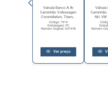
a Pneumatica
Valvula Banco A Ar
Válvula
A Ar Caminhão
Caminhão Volkswagen
Caminhão 
rgo Após 2011 -
Constellation, Titam,...
NH, VM 
...
Código: 7319
Códig
Embalagem: PC
Embal
ódigo: 9751
Número Original: G41918
Número Orig
balagem: PC
 Original: 1699F
Ver preço
V
Ver preço