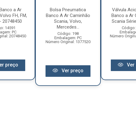
 Banco a Ar
Bolsa Pneumatica
Válvula Ac
Volvo FH, FM,
Banco A Ar Caminhão
Banco a Ar
- 20748450
Scania, Volvo,
Scania Série
Mercedes...
o: 14591
Código:
agem: PC
Embalag
Código: 198
inal: 20748450
Número Origin
Embalagem: PC
Número Original: 1377520
er preço
Ver 
Ver preço