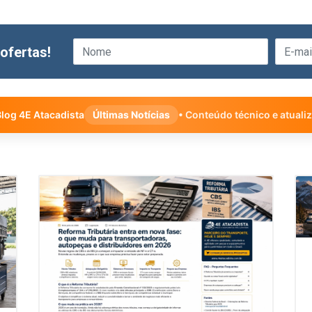
ofertas!
log 4E Atacadista
Últimas Notícias
• Conteúdo técnico e atuali