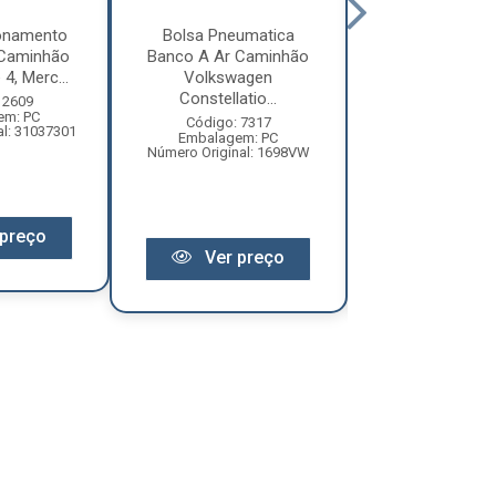
ionamento
Bolsa Pneumatica
Bolsa Pneum
 Caminhão
Banco A Ar Caminhão
Banco A Ar C
 4, Merc...
Volkswagen
Ford Cargo Apó
Constellatio...
...
 2609
em: PC
Código: 7317
Código: 97
al: 31037301
Embalagem: PC
Embalagem:
Número Original: 1698VW
Número Original
preço
Ver preço
Ver pr