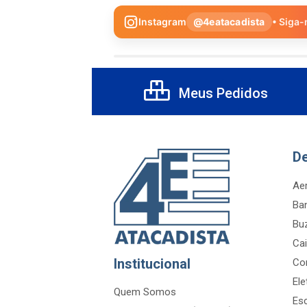
Instagram
@4eatacadista
• Siga-
Meus Pedidos
D
Aer
Ba
Bu
Cai
Institucional
Co
Ele
Quem Somos
Es