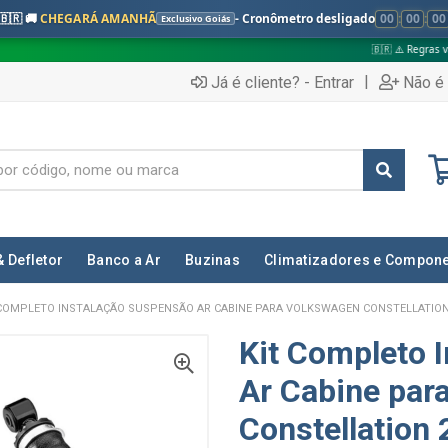
🇧🇷 🚚
CHEGARÁ AMANHÃ
- Cronômetro desligado
00
:
00
:
00
Exclusivo Goiás
🇧🇷 ⚠️ Regras válidas apenas para
|
Já é cliente? - Entrar
Não é 
& Defletor
Banco a Ar
Buzinas
Climatizadores e Compon
COMPLETO INSTALAÇÃO SUSPENSÃO AR CABINE PARA VOLKSWAGEN CONSTELLATION 20
Kit Completo 
Ar Cabine par
Constellation 